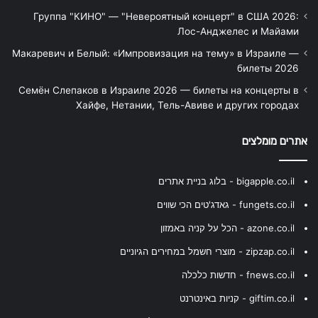
Группа "КИНО" — "Невероятный концерт" в США 2026:
Лос-Анджелес и Майами
Макаревич и Белый: «Импровизация на тему» в Израиле —
билеты 2026
Семён Слепаков в Израиле 2026 — билеты на концерты в
Хайфе, Нетании, Тель-Авиве и других городах
אתרים מומלצים
bigapple.co.il - בלוג בניית אתרים
fungets.co.il - גאדג'טים הכי שווים
azone.co.il - הכל על קניה באמזון
zipzap.co.il - מוצרי חשמל במחירים הגיוניים
fnews.co.il - חדשות כלכלה
giftim.co.il - קניות באינטרנט