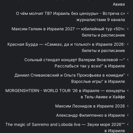
Авиве
«О чём молчит ТВ? Израиль без цензуры» - Встреча с
журналистами 9 канала
Максим Галкин в Израиле 2027 — юбилейный тур «50!»:
билеты и расписание
Красная Бурда — «Самеах, да и только!» в Израиле 2026:
билеты и расписание
"Сольный стендап концерт Валерии Яковлевой —
Расслабься так у всех!" в Израиле
"Даниил Спиваковский и Ольга Прокофьева в комедии
Взрослые игры" в Израиле
MORGENSHTERN - WORLD TOUR '26 в Израиле — концерты
в Тель-Авиве и Хайфе
Максим Леонидов в Израиле 2026
Александр Филиппенко в Израиле
"The magic of Sanremo and Loboda live — Звуки моря 2026"
в Израиле