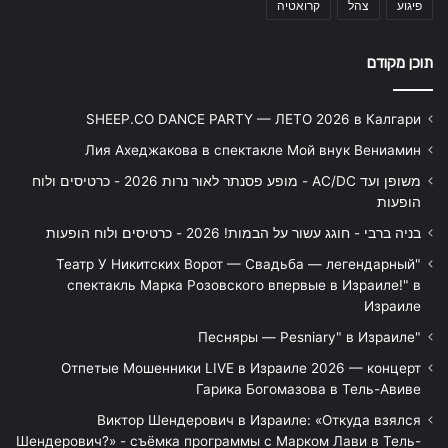
פיגוע
צהל
קרואטיה
תוכן מקודם
SHEEP.CO DANCE PARTY — ЛЕТО 2026 в Калгари
Лия Ахеджакова в спектакле Мой внук Вениамин
משופן ועד AC/DC - מופע פסנתר לאור נרות 2026 - כרטיסים ולוח
הופעות
בניה ברבי - חוגג עשור על הבמות! 2026 - כרטיסים ולוח הופעות
"Театр У Никитских Ворот — Свадьба — легендарный
спектакль Марка Розовского впервые в Израиле!" в
Израиле
"Песняры — Pesniary" в Израиле
Отпетые Мошенники LIVE в Израиле 2026 — концерт
Гарика Богомазова в Тель-Авиве
Виктор Шендерович в Израиле: «Откуда взялся
Шендерович?» - съёмка программы с Марком Лави в Тель-