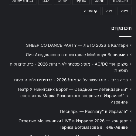
חיזבאללה
חמאס
טורקיה
ישראל
לבנון
נבחרת ישראל
פיגוע
צהל
קרואטיה
תוכן מקודם
SHEEP.CO DANCE PARTY — ЛЕТО 2026 в Калгари
Лия Ахеджакова в спектакле Мой внук Вениамин
משופן ועד AC/DC - מופע פסנתר לאור נרות 2026 - כרטיסים ולוח
הופעות
בניה ברבי - חוגג עשור על הבמות! 2026 - כרטיסים ולוח הופעות
"Театр У Никитских Ворот — Свадьба — легендарный
спектакль Марка Розовского впервые в Израиле!" в
Израиле
"Песняры — Pesniary" в Израиле
Отпетые Мошенники LIVE в Израиле 2026 — концерт
Гарика Богомазова в Тель-Авиве