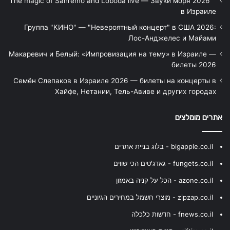
"The magic of Sanremo and Loboda live — Звуки моря 2026"
в Израиле
Группа "КИНО" — "Невероятный концерт" в США 2026:
Лос-Анджелес и Майами
Макаревич и Белый: «Импровизация на тему» в Израиле —
билеты 2026
Семён Слепаков в Израиле 2026 — билеты на концерты в
Хайфе, Нетании, Тель-Авиве и других городах
אתרים מומלצים
bigapple.co.il - בלוג בניית אתרים
fungets.co.il - גאדג'טים הכי שווים
azone.co.il - הכל על קניה באמזון
zipzap.co.il - מוצרי חשמל במחירים הגיוניים
fnews.co.il - חדשות כלכלה