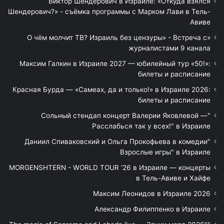
Виктор Шендерович в Израиле: «Откуда взялся
Шендерович?» - съёмка программы с Марком Лави в Тель-
Авиве
«О чём молчит ТВ? Израиль без цензуры» - Встреча с
журналистами 9 канала
Максим Галкин в Израиле 2027 — юбилейный тур «50!»:
билеты и расписание
Красная Бурда — «Самеах, да и только!» в Израиле 2026:
билеты и расписание
"Сольный стендап концерт Валерии Яковлевой —
Расслабься так у всех!" в Израиле
"Даниил Спиваковский и Ольга Прокофьева в комедии
Взрослые игры" в Израиле
MORGENSHTERN - WORLD TOUR '26 в Израиле — концерты
в Тель-Авиве и Хайфе
Максим Леонидов в Израиле 2026
Александр Филиппенко в Израиле