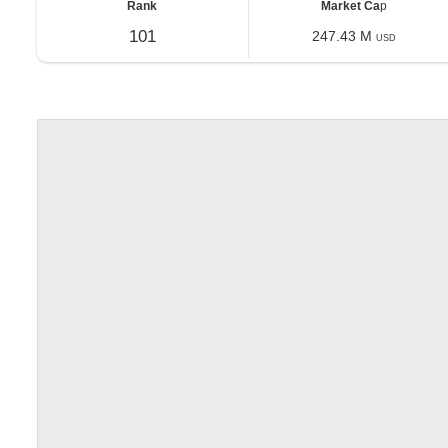
Rank
Market Ca
p
101
247.43 M
USD