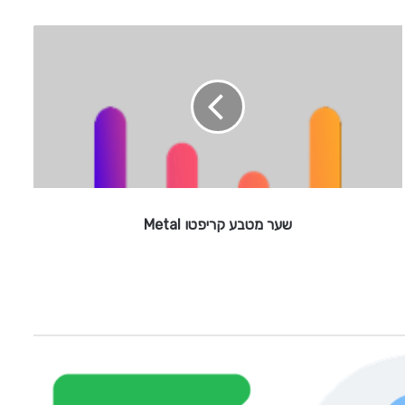
ש
ע
ר
מ
ט
ב
ע
ק
ר
י
שער מטבע קריפטו Metal
פ
ט
ו
M
e
t
a
l