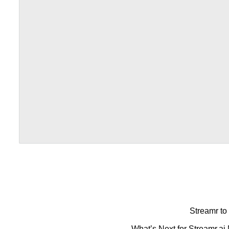
Streamr to
What’s Next for Streamr.ai