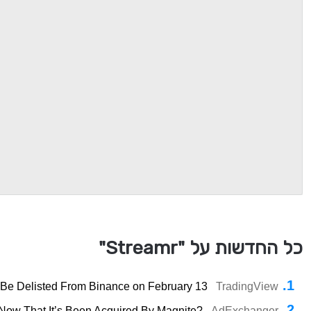
כל החדשות על "Streamr"
 Be Delisted From Binance on February 13
TradingView
 Now That It’s Been Acquired By Magnite?
AdExchanger