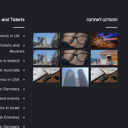
התעדכנו לאחרונה
 and Tickets
vents in UK
Tickets and
Reviews
 in Ireland
n Australia
ents in USA
 in Germany
 and events
s in Israel
ab Emirates
 in Germany