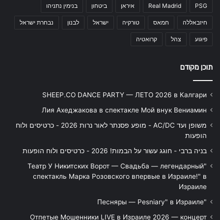
PSG
Real Madrid
איראן
ביטחון
בנימין נתניהו
חיזבאללה
חמאס
טורקיה
ישראל
לבנון
נבחרת ישראל
פיגוע
צהל
קרואטיה
תוכן מקודם
SHEEP.CO DANCE PARTY — ЛЕТО 2026 в Калгари
Лия Ахеджакова в спектакле Мой внук Вениамин
משופן ועד AC/DC - מופע פסנתר לאור נרות 2026 - כרטיסים ולוח
הופעות
בניה ברבי - חוגג עשור על הבמות! 2026 - כרטיסים ולוח הופעות
"Театр У Никитских Ворот — Свадьба — легендарный
спектакль Марка Розовского впервые в Израиле!" в
Израиле
"Песняры — Pesniary" в Израиле
Отпетые Мошенники LIVE в Израиле 2026 — концерт