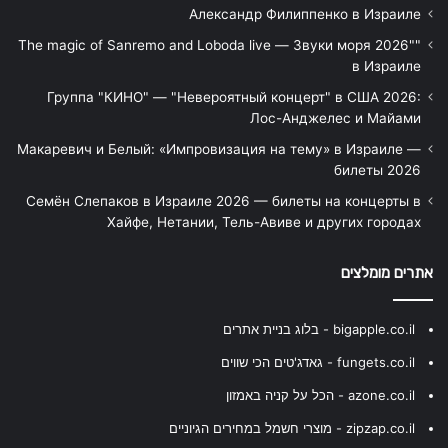
Александр Филиппенко в Израиле
"The magic of Sanremo and Loboda live — Звуки моря 2026"
в Израиле
Группа "КИНО" — "Невероятный концерт" в США 2026:
Лос-Анджелес и Майами
Макаревич и Белый: «Импровизация на тему» в Израиле —
билеты 2026
Семён Слепаков в Израиле 2026 — билеты на концерты в
Хайфе, Нетании, Тель-Авиве и других городах
אתרים מומלצים
bigapple.co.il - בלוג בניית אתרים
fungets.co.il - גאדג'טים הכי שווים
azone.co.il - הכל על קניה באמזון
zipzap.co.il - מוצרי חשמל במחירים הגיוניים