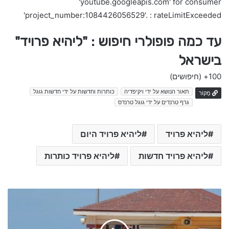
'youtube.googleapis.com' for consumer
'project_number:1084426056529'. : rateLimitExceeded
עד כמה פופולרי חיפוש : "ליהיא פרויד"
בישראל
100+
(חיפושים)
תאור הנושא על ידי ויקיפדיה
כותרות וחדשות על ידי חדשות גוגל
מָקוֹר
גרף טרנדים על ידי גוגל טרנדס
ליהיא פרויד
ליהיא פרויד היום
ליהיא פרויד חדשות
ליהיא פרויד כותרות
כ
ו
ת
ר