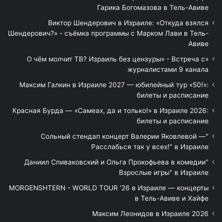
Гарика Богомазова в Тель-Авиве
Виктор Шендерович в Израиле: «Откуда взялся
Шендерович?» - съёмка программы с Марком Лави в Тель-
Авиве
«О чём молчит ТВ? Израиль без цензуры» - Встреча с
журналистами 9 канала
Максим Галкин в Израиле 2027 — юбилейный тур «50!»:
билеты и расписание
Красная Бурда — «Самеах, да и только!» в Израиле 2026:
билеты и расписание
"Сольный стендап концерт Валерии Яковлевой —
Расслабься так у всех!" в Израиле
"Даниил Спиваковский и Ольга Прокофьева в комедии
Взрослые игры" в Израиле
MORGENSHTERN - WORLD TOUR '26 в Израиле — концерты
в Тель-Авиве и Хайфе
Максим Леонидов в Израиле 2026