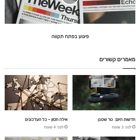
ב
פ
ת
ח
ת
פיגוע בפתח תקווה
ק
ו
ו
ה
מאמרים קשורים
חדשות היום: טר שטגן
אילה חסון – כל העדכונים
לפני 3 שעות
לפני 4 שעות