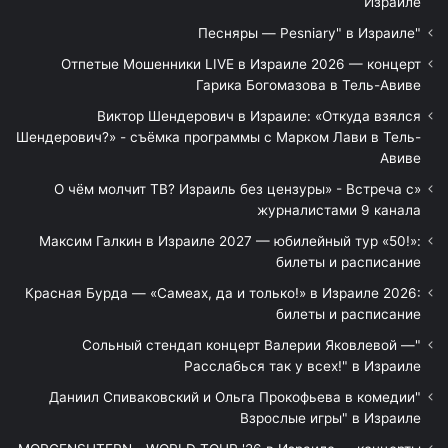
Израиле
"Песняры — Pesniary" в Израиле
Отпетые Мошенники LIVE в Израиле 2026 — концерт
Гарика Богомазова в Тель-Авиве
Виктор Шендерович в Израиле: «Откуда взялся
Шендерович?» - съёмка программы с Марком Лави в Тель-
Авиве
«О чём молчит ТВ? Израиль без цензуры» - Встреча с
журналистами 9 канала
Максим Галкин в Израиле 2027 — юбилейный тур «50!»:
билеты и расписание
Красная Бурда — «Самеах, да и только!» в Израиле 2026:
билеты и расписание
"Сольный стендап концерт Валерии Яковлевой —
Расслабься так у всех!" в Израиле
"Даниил Спиваковский и Ольга Прокофьева в комедии
Взрослые игры" в Израиле