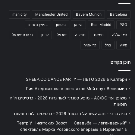
man city
Manchester United
Bayern Munich
Barcelona
PSG
Real Madrid
איראן
ביטחון
בנימין נתניהו
חיזבאללה
חמאס
טורקיה
ישראל
לבנון
נבחרת ישראל
פיגוע
צהל
קרואטיה
תוכן מקודם
SHEEP.CO DANCE PARTY — ЛЕТО 2026 в Калгари
Лия Ахеджакова в спектакле Мой внук Вениамин
משופן ועד AC/DC - מופע פסנתר לאור נרות 2026 - כרטיסים ולוח
הופעות
בניה ברבי - חוגג עשור על הבמות! 2026 - כרטיסים ולוח הופעות
"Театр У Никитских Ворот — Свадьба — легендарный
спектакль Марка Розовского впервые в Израиле!" в