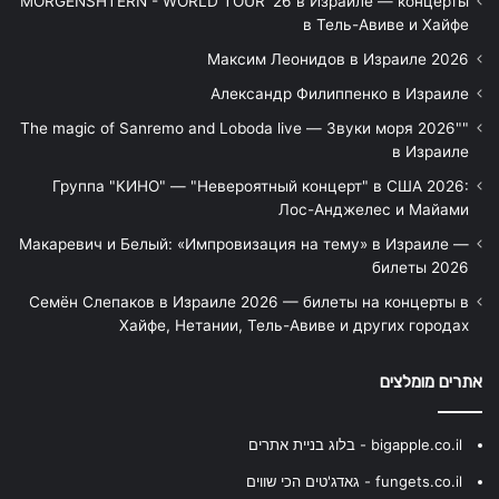
MORGENSHTERN - WORLD TOUR '26 в Израиле — концерты
в Тель-Авиве и Хайфе
Максим Леонидов в Израиле 2026
Александр Филиппенко в Израиле
"The magic of Sanremo and Loboda live — Звуки моря 2026"
в Израиле
Группа "КИНО" — "Невероятный концерт" в США 2026:
Лос-Анджелес и Майами
Макаревич и Белый: «Импровизация на тему» в Израиле —
билеты 2026
Семён Слепаков в Израиле 2026 — билеты на концерты в
Хайфе, Нетании, Тель-Авиве и других городах
אתרים מומלצים
bigapple.co.il - בלוג בניית אתרים
fungets.co.il - גאדג'טים הכי שווים