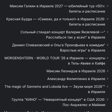
Максим Галкин в Израиле 2027 — юбилейный тур «50!»:
билеты и расписание
Красная Бурда — «Самеах, да и только!» в Израиле 2026:
билеты и расписание
"Сольный стендап концерт Валерии Яковлевой —
Расслабься так у всех!" в Израиле
"Даниил Спиваковский и Ольга Прокофьева в комедии
Взрослые игры" в Израиле
MORGENSHTERN - WORLD TOUR '26 в Израиле — концерты
в Тель-Авиве и Хайфе
Максим Леонидов в Израиле 2026
Александр Филиппенко в Израиле
"The magic of Sanremo and Loboda live — Звуки моря 2026"
в Израиле
Группа "КИНО" — "Невероятный концерт" в США 2026:
Лос-Анджелес и Майами