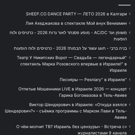
SHEEP.CO DANCE PARTY — ЛЕТО 2026 в Калгари
Лия Ахеджакова в спектакле Мой внук Вениамин
משופן ועד AC/DC - מופע פסנתר לאור נרות 2026 - כרטיסים ולוח
הופעות
בניה ברבי - חוגג עשור על הבמות! 2026 - כרטיסים ולוח הופעות
"Театр У Никитских Ворот — Свадьба — легендарный
спектакль Марка Розовского впервые в Израиле!" в
Израиле
"Песняры — Pesniary" в Израиле
Отпетые Мошенники LIVE в Израиле 2026 — концерт
Гарика Богомазова в Тель-Авиве
Виктор Шендерович в Израиле: «Откуда взялся
Шендерович?» - съёмка программы с Марком Лави в Тель-
Авиве
«О чём молчит ТВ? Израиль без цензуры» - Встреча с
журналистами 9 канала