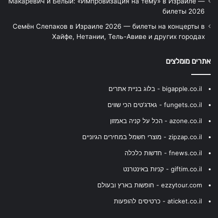
Макаревич и Белый: «Импровизация на тему» в Израиле —
билеты 2026
Семён Слепаков в Израиле 2026 — билеты на концерты в
Хайфе, Нетании, Тель-Авиве и других городах
אתרים מומלצים
bigapple.co.il - בלוג בניית אתרים
fungets.co.il - גאדג'טים הכי שווים
azone.co.il - הכל על קניה באמזון
zipzap.co.il - מוצרי חשמל במחירים הגיוניים
fnews.co.il - חדשות כלכלה
giftim.co.il - קניות באינטרנט
ezzytour.com - חופשות בארץ ובעולם
aticket.co.il - כרטיסים להופעות