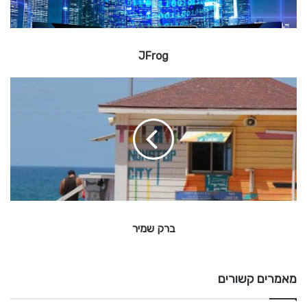
JFrog
ב
ר
ק
ש
מ
י
ר
ברק שמיר
מאמרים קשורים