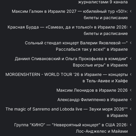
журналистами 9 канала
Максим Галкин в Израиле 2027 — юбилейный тур «50!»:
билеты и расписание
Красная Бурда — «Самеах, да и только!» в Израиле 2026:
билеты и расписание
"Сольный стендап концерт Валерии Яковлевой —
Расслабься так у всех!" в Израиле
"Даниил Спиваковский и Ольга Прокофьева в комедии
Взрослые игры" в Израиле
MORGENSHTERN - WORLD TOUR '26 в Израиле — концерты
в Тель-Авиве и Хайфе
Максим Леонидов в Израиле 2026
Александр Филиппенко в Израиле
"The magic of Sanremo and Loboda live — Звуки моря 2026"
в Израиле
Группа "КИНО" — "Невероятный концерт" в США 2026:
Лос-Анджелес и Майами