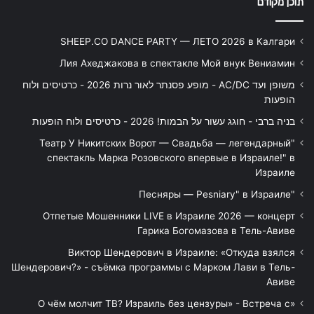
תוכן מקודם
SHEEP.CO DANCE PARTY — ЛЕТО 2026 в Калгари
Лия Ахеджакова в спектакле Мой внук Вениамин
משופן ועד AC/DC - מופע פסנתר לאור נרות 2026 - כרטיסים ולוח
הופעות
בניה ברבי - חוגג עשור על הבמות! 2026 - כרטיסים ולוח הופעות
"Театр У Никитских Ворот — Свадьба — легендарный
спектакль Марка Розовского впервые в Израиле!" в
Израиле
"Песняры — Pesniary" в Израиле
Отпетые Мошенники LIVE в Израиле 2026 — концерт
Гарика Богомазова в Тель-Авиве
Виктор Шендерович в Израиле: «Откуда взялся
Шендерович?» - съёмка программы с Марком Лави в Тель-
Авиве
«О чём молчит ТВ? Израиль без цензуры» - Встреча с