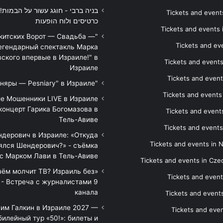
Tickets and events
כרטיסים ולוח הופעות
Tickets and events
икитских Ворот — Свадьба —
Tickets and eve
егендарный спектакль Марка
ского впервые в Израиле!" в
Tickets and event
Израиле
Tickets and event
"Песняры — Pesniary" в Израиле
Tickets and event
е Мошенники LIVE в Израиле
концерт Гарика Богомазова в
Tickets and events
Тель-Авиве
Tickets and events
дерович в Израиле: «Откуда
Tickets and events in 
ялся Шендерович?» - съёмка
с Марком Лави в Тель-Авиве
Tickets and events in Cze
 чём молчит ТВ? Израиль без
Tickets and event
 - Встреча с журналистами 9
канала
Tickets and event
им Галкин в Израиле 2027 —
Tickets and even
илейный тур «50!»: билеты и