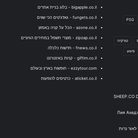
bigapple.co.il - בלוג בניית אתרים
fungets.co.il - גאדג'טים הכי שווים
PSG
azone.co.il - הכל על קניה באמזון
zipzap.co.il - מוצרי חשמל במחירים הגיוניים
טורקיה
fnews.co.il - חדשות כלכלה
פיגוע
giftim.co.il - קניות באינטרנט
ezzytour.com - חופשות בארץ ובעולם
aticket.co.il - כרטיסים להופעות
SHEEP.CO 
Лия Ахед
פסנתר לאור נרות