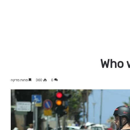
Who 
0
360
פחות מדקה