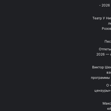
בניה ברבי - חוגג עשור על הבמות! 2026 -
"Театр У Н
л
Розов
Отпеты
2026 — 
Виктор Шен
вз
программы 
«О
цензуры»
Макс
юб