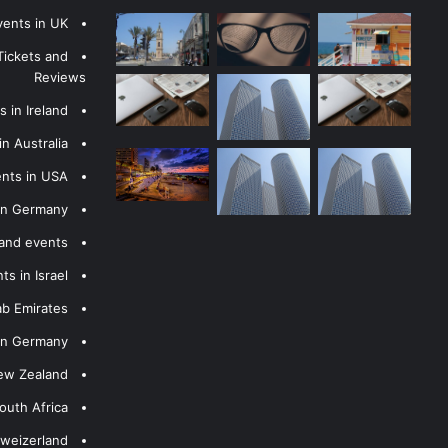
vents in UK
Tickets and
Reviews
 in Ireland
n Australia
ents in USA
 in Germany
 and events
s in Israel
ab Emirates
 in Germany
New Zealand
outh Africa
hweizerland