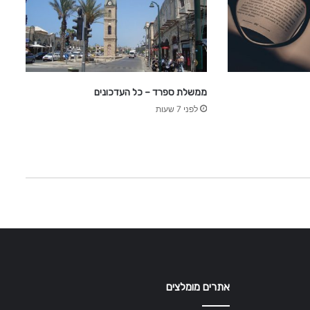
s
M
a
n
U
n
i
ממשלת ספרד – כל העדכונים
t
לפני 7 שעות
e
d
אתרים מומלצים