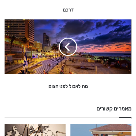
דרכנו
מ
ה
ל
א
כ
ו
ל
ל
פ
נ
מה לאכול לפני הצום
י
ה
צ
ו
מאמרים קשורים
ם