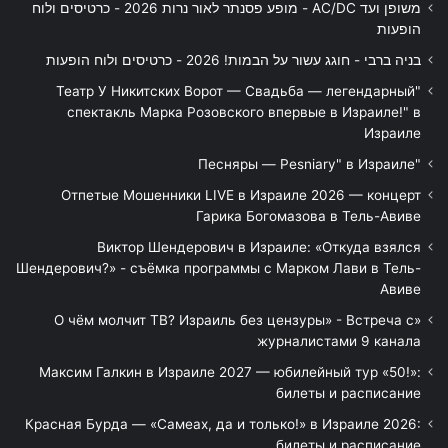
משופן ועד AC/DC - מופע פסנתר לאור נרות 2026 - כרטיסים ולוח
הופעות
בניה ברבי - חוגג עשור על הבמות! 2026 - כרטיסים ולוח הופעות
"Театр У Никитских Ворот — Свадьба — легендарный
спектакль Марка Розовского впервые в Израиле!" в
Израиле
"Песняры — Pesniary" в Израиле
Отпетые Мошенники LIVE в Израиле 2026 — концерт
Гарика Богомазова в Тель-Авиве
Виктор Шендерович в Израиле: «Откуда взялся
Шендерович?» - съёмка программы с Марком Лави в Тель-
Авиве
«О чём молчит ТВ? Израиль без цензуры» - Встреча с
журналистами 9 канала
Максим Галкин в Израиле 2027 — юбилейный тур «50!»:
билеты и расписание
Красная Бурда — «Самеах, да и только!» в Израиле 2026:
билеты и расписание