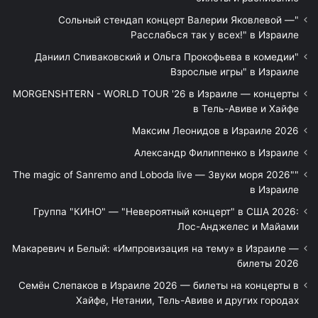
"Сольный стендап концерт Валерии Яковлевой —
Расслабься так у всех!" в Израиле
"Даниил Спиваковский и Ольга Прокофьева в комедии
Взрослые игры" в Израиле
MORGENSHTERN - WORLD TOUR '26 в Израиле — концерты
в Тель-Авиве и Хайфе
Максим Леонидов в Израиле 2026
Александр Филиппенко в Израиле
"The magic of Sanremo and Loboda live — Звуки моря 2026"
в Израиле
Группа "КИНО" — "Невероятный концерт" в США 2026:
Лос-Анджелес и Майами
Макаревич и Белый: «Импровизация на тему» в Израиле —
билеты 2026
Семён Слепаков в Израиле 2026 — билеты на концерты в
Хайфе, Нетании, Тель-Авиве и других городах