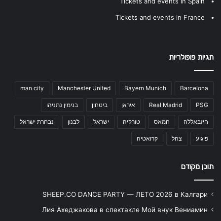
Tickets and events in Spain
Tickets and events in France
תגיות פופולריות
man city
Manchester United
Bayern Munich
Barcelona
PSG
Real Madrid
איראן
ביטחון
בנימין נתניהו
חיזבאללה
חמאס
טורקיה
ישראל
לבנון
נבחרת ישראל
פיגוע
צהל
קרואטיה
תוכן מקודם
SHEEP.CO DANCE PARTY — ЛЕТО 2026 в Калгари
Лия Ахеджакова в спектакле Мой внук Вениамин