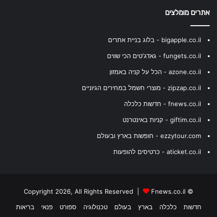
אתרים מומלצים
bigapple.co.il - בלוג בניית אתרים
fungets.co.il - גאדג'טים הכי שווים
azone.co.il - הכל על קניה באמזון
zipzap.co.il - מוצרי חשמל במחירים הגיוניים
fnews.co.il - חדשות כלכלה
giftim.co.il - קניות באינטרנט
ezzytour.com - חופשות בארץ ובעולם
aticket.co.il - כרטיסים להופעות
Fnews.co.il
© Copyright 2026, All Rights Reserved |
חדשות
כלכלה
בארץ
בעולם
טכנולוגיה
ספורט
פנאי
בריאות