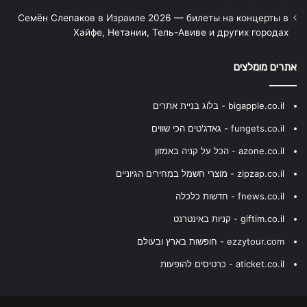
Семён Слепаков в Израиле 2026 — билеты на концерты в
Хайфе, Нетании, Тель-Авиве и других городах
אתרים מומלצים
bigapple.co.il - בלוג בניית אתרים
fungets.co.il - גאדג'טים הכי שווים
azone.co.il - הכל על קניה באמזון
zipzap.co.il - מוצרי חשמל במחירים הגיוניים
fnews.co.il - חדשות כלכלה
giftim.co.il - קניות באינטרנט
ezzytour.com - חופשות בארץ ובעולם
aticket.co.il - כרטיסים להופעות