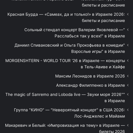
билеты и расписание
Красная Бурда — «Самеах, да и только!» в Израиле 2026:
билеты и расписание
"Сольный стендап концерт Валерии Яковлевой —
Расслабься так у всех!" в Израиле
"Даниил Спиваковский и Ольга Прокофьева в комедии
Взрослые игры" в Израиле
MORGENSHTERN - WORLD TOUR '26 в Израиле — концерты
в Тель-Авиве и Хайфе
Максим Леонидов в Израиле 2026
Александр Филиппенко в Израиле
"The magic of Sanremo and Loboda live — Звуки моря 2026"
в Израиле
Группа "КИНО" — "Невероятный концерт" в США 2026:
Лос-Анджелес и Майами
Макаревич и Белый: «Импровизация на тему» в Израиле —
билеты 2026