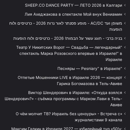
SHEEP.CO DANCE PARTY — ЛЕТО 2026 в Калгари
Лия Ахеджакова в спектакле Мой внук Вениамин
משופן ועד AC/DC - מופע פסנתר לאור נרות 2026 - כרטיסים ולוח
הופעות
בניה ברבי - חוגג עשור על הבמות! 2026 - כרטיסים ולוח הופעות
"Театр У Никитских Ворот — Свадьба — легендарный
спектакль Марка Розовского впервые в Израиле!" в
Израиле
"Песняры — Pesniary" в Израиле
Отпетые Мошенники LIVE в Израиле 2026 — концерт
Гарика Богомазова в Тель-Авиве
Виктор Шендерович в Израиле: «Откуда взялся
Шендерович?» - съёмка программы с Марком Лави в Тель-
Авиве
«О чём молчит ТВ? Израиль без цензуры» - Встреча с
журналистами 9 канала
Максим Галкин в Израиле 2027 — юбилейный тур «50!»: