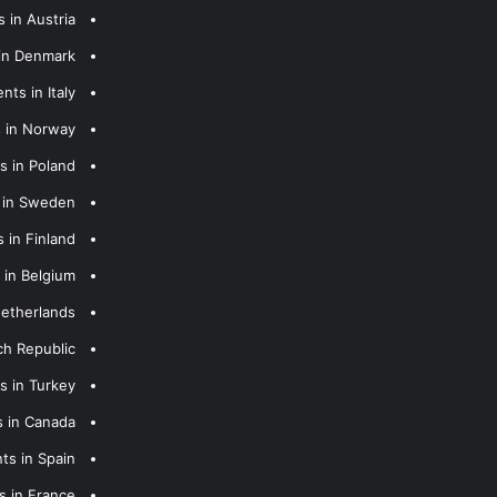
 in Austria
 in Denmark
nts in Italy
s in Norway
s in Poland
s in Sweden
 in Finland
 in Belgium
Netherlands
ch Republic
s in Turkey
s in Canada
ts in Spain
s in France