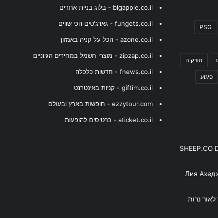
bigapple.co.il - בלוג בניית אתרים
fungets.co.il - גאדג'טים הכי שווים
PSG
azone.co.il - הכל על קניה באמזון
zipzap.co.il - מוצרי חשמל במחירים הגיוניים
טורקיה
fnews.co.il - חדשות כלכלה
פיגוע
giftim.co.il - קניות באינטרנט
ezzytour.com - חופשות בארץ ובעולם
aticket.co.il - כרטיסים להופעות
SHEEP.CO 
Лия Ахед
פסנתר לאור נרות