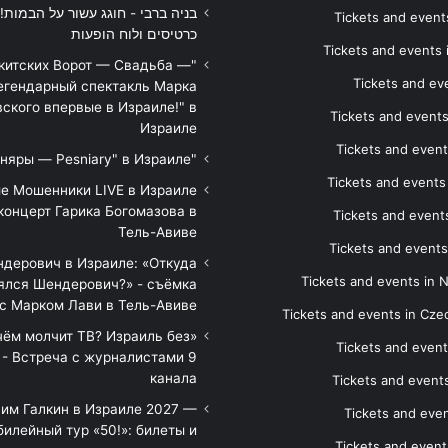
Tickets and events
כרטיסים ולוח הופעות
Tickets and events
икитских Ворот — Свадьба —
Tickets and eve
егендарный спектакль Марка
ского впервые в Израиле!" в
Tickets and event
Израиле
Tickets and event
"Песняры — Pesniary" в Израиле
Tickets and event
е Мошенники LIVE в Израиле
концерт Гарика Богомазова в
Tickets and events
Тель-Авиве
Tickets and events
дерович в Израиле: «Откуда
Tickets and events in 
ялся Шендерович?» - съёмка
с Марком Лави в Тель-Авиве
Tickets and events in Cze
 чём молчит ТВ? Израиль без
Tickets and event
 - Встреча с журналистами 9
канала
Tickets and event
им Галкин в Израиле 2027 —
Tickets and even
илейный тур «50!»: билеты и
Tickets and event