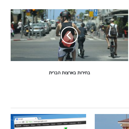
ב
ח
י
ר
ו
ת
ב
א
ר
צ
בחירות בארצות הברית
ו
ת
ה
ב
ר
י
ת