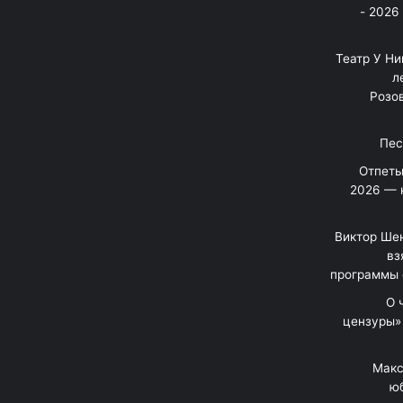
בניה ברבי - חוגג עשור על הבמות! 2026 -
"Театр У Н
л
Розов
Отпеты
2026 — 
Виктор Шен
вз
программы 
«О
цензуры»
Макс
юб