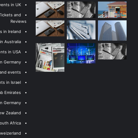
vents in UK
Tickets and
Reviews
 in Ireland
n Australia
ents in USA
 in Germany
 and events
s in Israel
ab Emirates
 in Germany
New Zealand
outh Africa
hweizerland