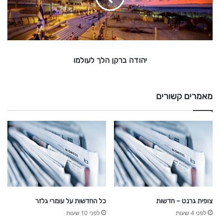
ב
ר
ק
ן
ה
יהודה ברקן הלך לעולמו
ל
ך
ל
ע
מאמרים קשורים
ו
ל
מ
ו
צופית גרנט – חדשות
כל החדשות על עומרי גלזר
לפני 4 שעות
לפני 10 שעות