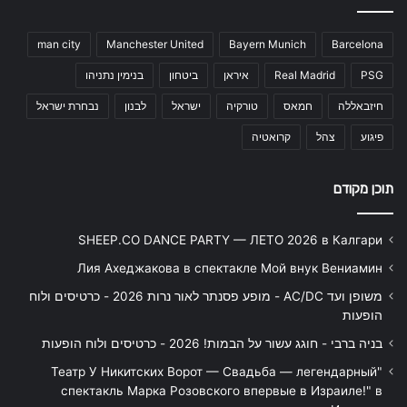
man city
Manchester United
Bayern Munich
Barcelona
PSG
Real Madrid
איראן
ביטחון
בנימין נתניהו
חיזבאללה
חמאס
טורקיה
ישראל
לבנון
נבחרת ישראל
פיגוע
צהל
קרואטיה
תוכן מקודם
SHEEP.CO DANCE PARTY — ЛЕТО 2026 в Калгари
Лия Ахеджакова в спектакле Мой внук Вениамин
משופן ועד AC/DC - מופע פסנתר לאור נרות 2026 - כרטיסים ולוח
הופעות
בניה ברבי - חוגג עשור על הבמות! 2026 - כרטיסים ולוח הופעות
"Театр У Никитских Ворот — Свадьба — легендарный
спектакль Марка Розовского впервые в Израиле!" в