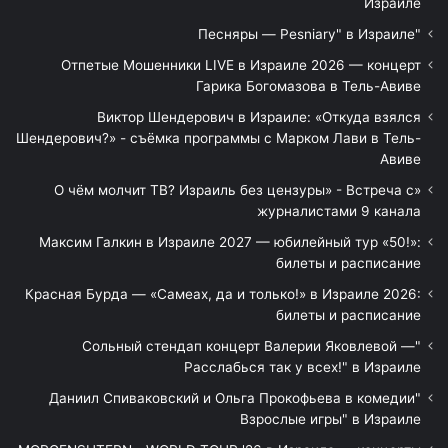
Израиле
"Песняры — Pesniary" в Израиле
Отпетые Мошенники LIVE в Израиле 2026 — концерт
Гарика Богомазова в Тель-Авиве
Виктор Шендерович в Израиле: «Откуда взялся
Шендерович?» - съёмка программы с Марком Лави в Тель-
Авиве
«О чём молчит ТВ? Израиль без цензуры» - Встреча с
журналистами 9 канала
Максим Галкин в Израиле 2027 — юбилейный тур «50!»:
билеты и расписание
Красная Бурда — «Самеах, да и только!» в Израиле 2026:
билеты и расписание
"Сольный стендап концерт Валерии Яковлевой —
Расслабься так у всех!" в Израиле
"Даниил Спиваковский и Ольга Прокофьева в комедии
Взрослые игры" в Израиле