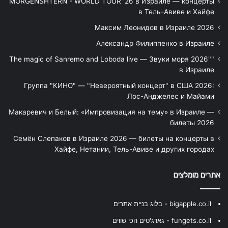
MORGENSHTERN - WORLD TOUR '26 в Израиле — концерты
в Тель-Авиве и Хайфе
Максим Леонидов в Израиле 2026
Александр Филиппенко в Израиле
"The magic of Sanremo and Loboda live — Звуки моря 2026"
в Израиле
Группа "КИНО" — "Невероятный концерт" в США 2026:
Лос-Анджелес и Майами
Макаревич и Белый: «Импровизация на тему» в Израиле —
билеты 2026
Семён Слепаков в Израиле 2026 — билеты на концерты в
Хайфе, Нетании, Тель-Авиве и других городах
אתרים מומלצים
bigapple.co.il - בלוג בניית אתרים
fungets.co.il - גאדג'טים הכי שווים