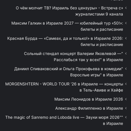
«О чём молчит ТВ? Израиль без цензуры» - Встреча с
журналистами 9 канала
Максим Галкин в Израиле 2027 — юбилейный тур «50!»:
билеты и расписание
Красная Бурда — «Самеах, да и только!» в Израиле 2026:
билеты и расписание
"Сольный стендап концерт Валерии Яковлевой —
Расслабься так у всех!" в Израиле
"Даниил Спиваковский и Ольга Прокофьева в комедии
Взрослые игры" в Израиле
MORGENSHTERN - WORLD TOUR '26 в Израиле — концерты
в Тель-Авиве и Хайфе
Максим Леонидов в Израиле 2026
Александр Филиппенко в Израиле
"The magic of Sanremo and Loboda live — Звуки моря 2026"
в Израиле