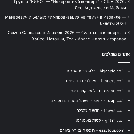
Группа "КИНО" — "Невероятный концерт" в США 2026:
Лос-Анджелес и Майами
Макаревич и Белый: «Импровизация на тему» в Израиле —
билеты 2026
Семён Слепаков в Израиле 2026 — билеты на концерты в
Хайфе, Нетании, Тель-Авиве и других городах
אתרים מומלצים
bigapple.co.il - בלוג בניית אתרים
fungets.co.il - גאדג'טים הכי שווים
azone.co.il - הכל על קניה באמזון
zipzap.co.il - מוצרי חשמל במחירים הגיוניים
fnews.co.il - חדשות כלכלה
giftim.co.il - קניות באינטרנט
ezzytour.com - חופשות בארץ ובעולם