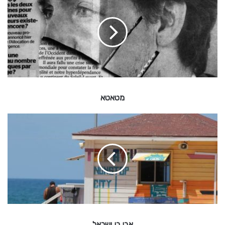
ט
א
ט
א
מטאטא
א
ב
י
ב
ן
י
ש
ר
א
ל
אבי בן ישראל