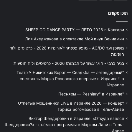
תוכן מקודם
SHEEP.CO DANCE PARTY — ЛЕТО 2026 в Калгари
Лия Ахеджакова в спектакле Мой внук Вениамин
משופן ועד AC/DC - מופע פסנתר לאור נרות 2026 - כרטיסים ולוח
הופעות
בניה ברבי - חוגג עשור על הבמות! 2026 - כרטיסים ולוח הופעות
"Театр У Никитских Ворот — Свадьба — легендарный
спектакль Марка Розовского впервые в Израиле!" в
Израиле
"Песняры — Pesniary" в Израиле
Отпетые Мошенники LIVE в Израиле 2026 — концерт
Гарика Богомазова в Тель-Авиве
Виктор Шендерович в Израиле: «Откуда взялся
Шендерович?» - съёмка программы с Марком Лави в Тель-
Авиве