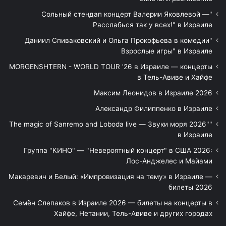
"Сольный стендап концерт Валерии Яковлевой —
Расслабься так у всех!" в Израиле
"Даниил Спиваковский и Ольга Прокофьева в комедии
Взрослые игры" в Израиле
MORGENSHTERN - WORLD TOUR '26 в Израиле — концерты
в Тель-Авиве и Хайфе
Максим Леонидов в Израиле 2026
Александр Филиппенко в Израиле
"The magic of Sanremo and Loboda live — Звуки моря 2026"
в Израиле
Группа "КИНО" — "Невероятный концерт" в США 2026:
Лос-Анджелес и Майами
Макаревич и Белый: «Импровизация на тему» в Израиле —
билеты 2026
Семён Слепаков в Израиле 2026 — билеты на концерты в
Хайфе, Нетании, Тель-Авиве и других городах