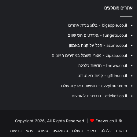
אתרים מומלצים
bigapple.co.il - בלוג בניית אתרים
fungets.co.il - גאדג'טים הכי שווים
azone.co.il - הכל על קניה באמזון
zipzap.co.il - מוצרי חשמל במחירים הגיוניים
fnews.co.il - חדשות כלכלה
giftim.co.il - קניות באינטרנט
ezzytour.com - חופשות בארץ ובעולם
aticket.co.il - כרטיסים להופעות
Fnews.co.il
© Copyright 2026, All Rights Reserved |
חדשות
כלכלה
בארץ
בעולם
טכנולוגיה
ספורט
פנאי
בריאות