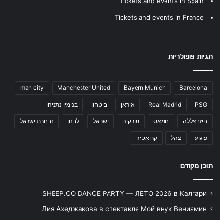
Tickets and events in Spain
Tickets and events in France
תגיות פופולריות
man city
Manchester United
Bayern Munich
Barcelona
PSG
Real Madrid
איראן
ביטחון
בנימין נתניהו
חיזבאללה
חמאס
טורקיה
ישראל
לבנון
נבחרת ישראל
פיגוע
צהל
קרואטיה
תוכן מקודם
SHEEP.CO DANCE PARTY — ЛЕТО 2026 в Калгари
Лия Ахеджакова в спектакле Мой внук Вениамин