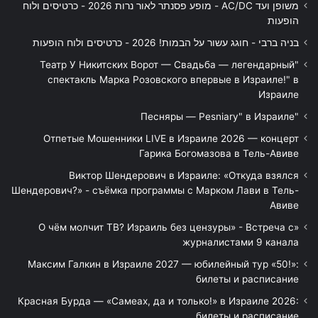
משופן ועד AC/DC - מופע פסנתר לאור נרות 2026 - כרטיסים ולוח
הופעות
בניה ברבי - חוגג עשור על הבמות! 2026 - כרטיסים ולוח הופעות
"Театр У Никитских Ворот — Свадьба — легендарный
спектакль Марка Розовского впервые в Израиле!" в
Израиле
"Песняры — Pesniary" в Израиле
Отпетые Мошенники LIVE в Израиле 2026 — концерт
Гарика Богомазова в Тель-Авиве
Виктор Шендерович в Израиле: «Откуда взялся
Шендерович?» - съёмка программы с Марком Лави в Тель-
Авиве
«О чём молчит ТВ? Израиль без цензуры» - Встреча с
журналистами 9 канала
Максим Галкин в Израиле 2027 — юбилейный тур «50!»:
билеты и расписание
Красная Бурда — «Самеах, да и только!» в Израиле 2026:
билеты и расписание