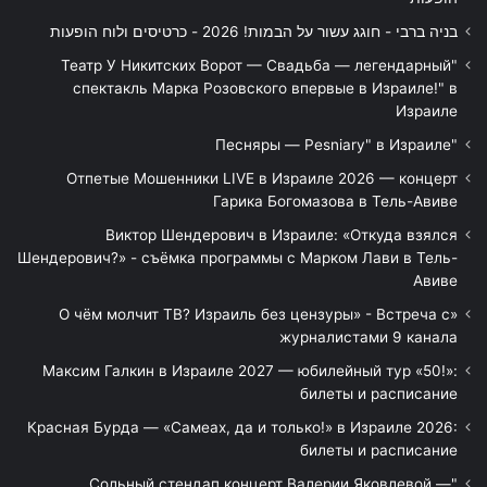
בניה ברבי - חוגג עשור על הבמות! 2026 - כרטיסים ולוח הופעות
"Театр У Никитских Ворот — Свадьба — легендарный
спектакль Марка Розовского впервые в Израиле!" в
Израиле
"Песняры — Pesniary" в Израиле
Отпетые Мошенники LIVE в Израиле 2026 — концерт
Гарика Богомазова в Тель-Авиве
Виктор Шендерович в Израиле: «Откуда взялся
Шендерович?» - съёмка программы с Марком Лави в Тель-
Авиве
«О чём молчит ТВ? Израиль без цензуры» - Встреча с
журналистами 9 канала
Максим Галкин в Израиле 2027 — юбилейный тур «50!»:
билеты и расписание
Красная Бурда — «Самеах, да и только!» в Израиле 2026:
билеты и расписание
"Сольный стендап концерт Валерии Яковлевой —