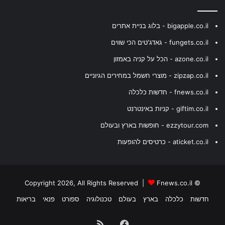
bigapple.co.il - בלוג בניית אתרים
fungets.co.il - גאדג'טים הכי שווים
azone.co.il - הכל על קניה באמזון
zipzap.co.il - מוצרי חשמל במחירים הגיוניים
fnews.co.il - חדשות כלכלה
giftim.co.il - קניות באינטרנט
ezzytour.com - חופשות בארץ ובעולם
aticket.co.il - כרטיסים להופעות
Fnews.co.il
© Copyright 2026, All Rights Reserved |
חדשות
כלכלה
בארץ
בעולם
טכנולוגיה
ספורט
פנאי
בריאות
Facebook
RSS