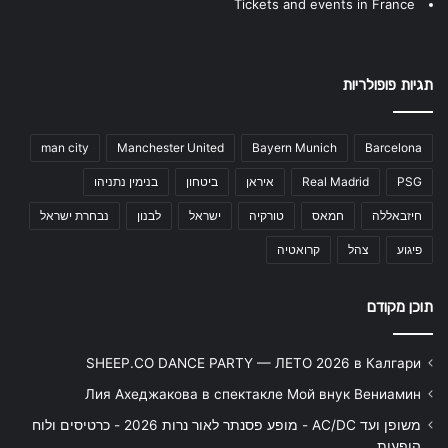
Tickets and events in France
תגיות פופולריות
man city
Manchester United
Bayern Munich
Barcelona
PSG
Real Madrid
איראן
ביטחון
בנימין נתניהו
חיזבאללה
חמאס
טורקיה
ישראל
לבנון
נבחרת ישראל
פיגוע
צהל
קרואטיה
תוכן מקודם
SHEEP.CO DANCE PARTY — ЛЕТО 2026 в Калгари
Лия Ахеджакова в спектакле Мой внук Вениамин
משופן ועד AC/DC - מופע פסנתר לאור נרות 2026 - כרטיסים ולוח
הופעות