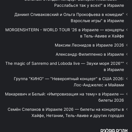
Расслабься так у всех!" в Израиле
"Даниил Спиваковский и Ольга Прокофьева в комедии
Взрослые игры" в Израиле
MORGENSHTERN - WORLD TOUR '26 в Израиле — концерты
в Тель-Авиве и Хайфе
Максим Леонидов в Израиле 2026
Александр Филиппенко в Израиле
"The magic of Sanremo and Loboda live — Звуки моря 2026"
в Израиле
Группа "КИНО" — "Невероятный концерт" в США 2026:
Лос-Анджелес и Майами
Макаревич и Белый: «Импровизация на тему» в Израиле —
билеты 2026
Семён Слепаков в Израиле 2026 — билеты на концерты в
Хайфе, Нетании, Тель-Авиве и других городах
אתרים מומלצים