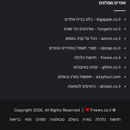
אתרים מומלצים
bigapple.co.il - בלוג בניית אתרים
fungets.co.il - גאדג'טים הכי שווים
azone.co.il - הכל על קניה באמזון
zipzap.co.il - מוצרי חשמל במחירים הגיוניים
fnews.co.il - חדשות כלכלה
giftim.co.il - קניות באינטרנט
ezzytour.com - חופשות בארץ ובעולם
aticket.co.il - כרטיסים להופעות
Fnews.co.il
© Copyright 2026, All Rights Reserved |
חדשות
כלכלה
בארץ
בעולם
טכנולוגיה
ספורט
פנאי
בריאות