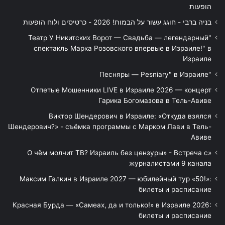
הופעות
בניה ברבי - חוגג עשור על הבמות! 2026 - כרטיסים ולוח הופעות
"Театр У Никитских Ворот — Свадьба — легендарный
спектакль Марка Розовского впервые в Израиле!" в
Израиле
"Песняры — Pesniary" в Израиле
Отпетые Мошенники LIVE в Израиле 2026 — концерт
Гарика Богомазова в Тель-Авиве
Виктор Шендерович в Израиле: «Откуда взялся
Шендерович?» - съёмка программы с Марком Лави в Тель-
Авиве
«О чём молчит ТВ? Израиль без цензуры» - Встреча с
журналистами 9 канала
Максим Галкин в Израиле 2027 — юбилейный тур «50!»:
билеты и расписание
Красная Бурда — «Самеах, да и только!» в Израиле 2026:
билеты и расписание