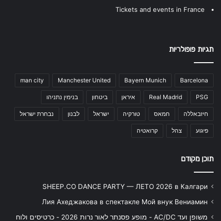
Tickets and events in France
תגיות פופולריות
man city
Manchester United
Bayern Munich
Barcelona
PSG
Real Madrid
איראן
ביטחון
בנימין נתניהו
חיזבאללה
חמאס
טורקיה
ישראל
לבנון
נבחרת ישראל
פיגוע
צהל
קרואטיה
תוכן מקודם
SHEEP.CO DANCE PARTY — ЛЕТО 2026 в Калгари
Лия Ахеджакова в спектакле Мой внук Вениамин
משופן ועד AC/DC - מופע פסנתר לאור נרות 2026 - כרטיסים ולוח