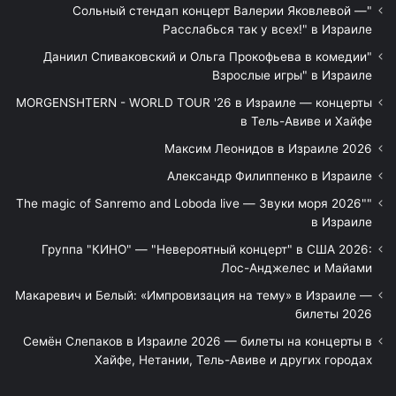
"Сольный стендап концерт Валерии Яковлевой —
Расслабься так у всех!" в Израиле
"Даниил Спиваковский и Ольга Прокофьева в комедии
Взрослые игры" в Израиле
MORGENSHTERN - WORLD TOUR '26 в Израиле — концерты
в Тель-Авиве и Хайфе
Максим Леонидов в Израиле 2026
Александр Филиппенко в Израиле
"The magic of Sanremo and Loboda live — Звуки моря 2026"
в Израиле
Группа "КИНО" — "Невероятный концерт" в США 2026:
Лос-Анджелес и Майами
Макаревич и Белый: «Импровизация на тему» в Израиле —
билеты 2026
Семён Слепаков в Израиле 2026 — билеты на концерты в
Хайфе, Нетании, Тель-Авиве и других городах