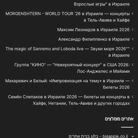
Взрослые игры" в Израиле
MORGENSHTERN - WORLD TOUR '26 в Израиле — концерты
в Тель-Авиве и Хайфе
Максим Леонидов в Израиле 2026
Александр Филиппенко в Израиле
"The magic of Sanremo and Loboda live — Звуки моря 2026"
в Израиле
Группа "КИНО" — "Невероятный концерт" в США 2026:
Лос-Анджелес и Майами
Макаревич и Белый: «Импровизация на тему» в Израиле —
билеты 2026
Семён Слепаков в Израиле 2026 — билеты на концерты в
Хайфе, Нетании, Тель-Авиве и других городах
אתרים מומלצים
bigapple.co.il - בלוג בניית אתרים