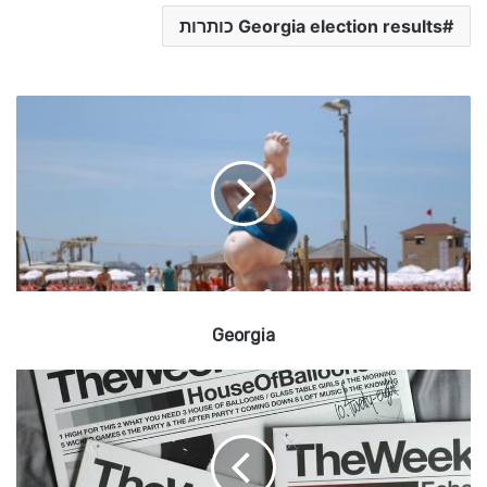
Georgia election results כותרות
G
e
o
r
g
i
a
Georgia
נ
ת
ן
ז
ך