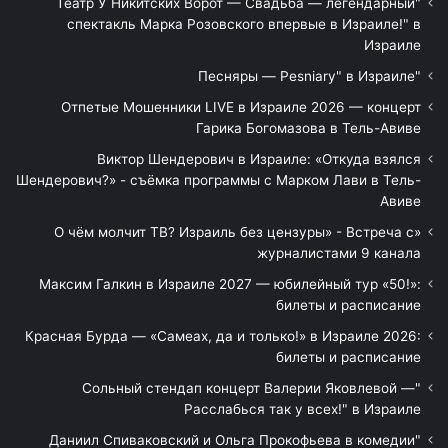
"Театр У Никитских Ворот — Свадьба — легендарный
спектакль Марка Розовского впервые в Израиле!" в
Израиле
"Песняры — Pesniary" в Израиле
Отпетые Мошенники LIVE в Израиле 2026 — концерт
Гарика Богомазова в Тель-Авиве
Виктор Шендерович в Израиле: «Откуда взялся
Шендерович?» - съёмка программы с Марком Лави в Тель-
Авиве
«О чём молчит ТВ? Израиль без цензуры» - Встреча с
журналистами 9 канала
Максим Галкин в Израиле 2027 — юбилейный тур «50!»:
билеты и расписание
Красная Бурда — «Самеах, да и только!» в Израиле 2026:
билеты и расписание
"Сольный стендап концерт Валерии Яковлевой —
Расслабься так у всех!" в Израиле
"Даниил Спиваковский и Ольга Прокофьева в комедии