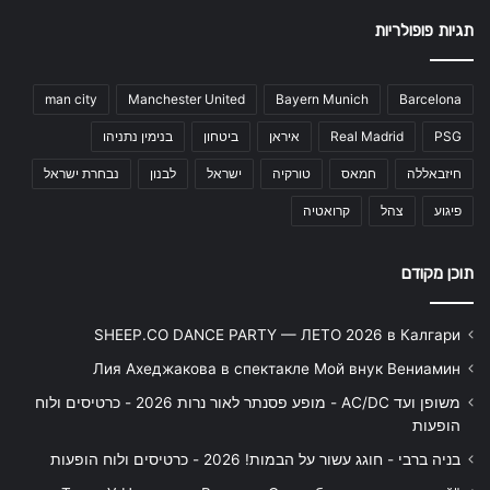
תגיות פופולריות
man city
Manchester United
Bayern Munich
Barcelona
PSG
Real Madrid
איראן
ביטחון
בנימין נתניהו
חיזבאללה
חמאס
טורקיה
ישראל
לבנון
נבחרת ישראל
פיגוע
צהל
קרואטיה
תוכן מקודם
SHEEP.CO DANCE PARTY — ЛЕТО 2026 в Калгари
Лия Ахеджакова в спектакле Мой внук Вениамин
משופן ועד AC/DC - מופע פסנתר לאור נרות 2026 - כרטיסים ולוח
הופעות
בניה ברבי - חוגג עשור על הבמות! 2026 - כרטיסים ולוח הופעות