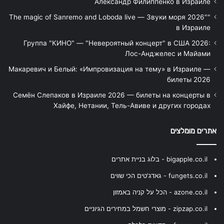
Александр Филиппенко в Израиле
"The magic of Sanremo and Loboda live — Звуки моря 2026"
в Израиле
Группа "КИНО" — "Невероятный концерт" в США 2026:
Лос-Анджелес и Майами
Макаревич и Белый: «Импровизация на тему» в Израиле —
билеты 2026
Семён Слепаков в Израиле 2026 — билеты на концерты в
Хайфе, Нетании, Тель-Авиве и других городах
אתרים מומלצים
bigapple.co.il - בלוג בניית אתרים
fungets.co.il - גאדג'טים הכי שווים
azone.co.il - הכל על קניה באמזון
zipzap.co.il - מוצרי חשמל במחירים הגיוניים