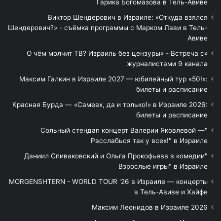
Гарика Богомазова в Тель-Авиве
Виктор Шендерович в Израиле: «Откуда взялся
Шендерович?» - съёмка программы с Марком Лави в Тель-
Авиве
«О чём молчит ТВ? Израиль без цензуры» - Встреча с
журналистами 9 канала
Максим Галкин в Израиле 2027 — юбилейный тур «50!»:
билеты и расписание
Красная Бурда — «Самеах, да и только!» в Израиле 2026:
билеты и расписание
"Сольный стендап концерт Валерии Яковлевой —
Расслабься так у всех!" в Израиле
"Даниил Спиваковский и Ольга Прокофьева в комедии
Взрослые игры" в Израиле
MORGENSHTERN - WORLD TOUR '26 в Израиле — концерты
в Тель-Авиве и Хайфе
Максим Леонидов в Израиле 2026