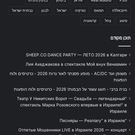
PSG
Real Madrid
איראן
ביטחון
בנימין נתניהו
חיזבאללה
חמאס
טורקיה
ישראל
לבנון
נבחרת ישראל
פיגוע
צהל
קרואטיה
תוכן מקודם
SHEEP.CO DANCE PARTY — ЛЕТО 2026 в Калгари
Лия Ахеджакова в спектакле Мой внук Вениамин
משופן ועד AC/DC - מופע פסנתר לאור נרות 2026 - כרטיסים ולוח
הופעות
בניה ברבי - חוגג עשור על הבמות! 2026 - כרטיסים ולוח הופעות
"Театр У Никитских Ворот — Свадьба — легендарный
спектакль Марка Розовского впервые в Израиле!" в
Израиле
"Песняры — Pesniary" в Израиле
Отпетые Мошенники LIVE в Израиле 2026 — концерт