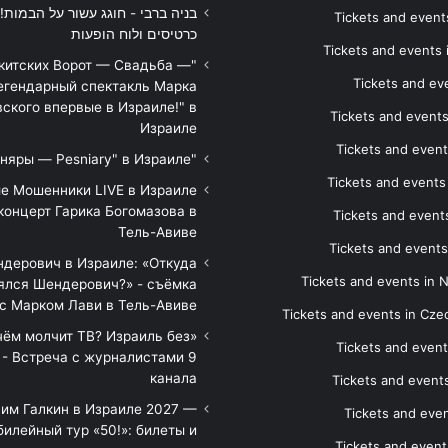
Tickets and events
כרטיסים ולוח הופעות
Tickets and events
икитских Ворот — Свадьба —
Tickets and eve
егендарный спектакль Марка
ского впервые в Израиле!" в
Tickets and event
Израиле
Tickets and event
"Песняры — Pesniary" в Израиле
Tickets and event
е Мошенники LIVE в Израиле
концерт Гарика Богомазова в
Tickets and events
Тель-Авиве
Tickets and events
дерович в Израиле: «Откуда
Tickets and events in 
ялся Шендерович?» - съёмка
с Марком Лави в Тель-Авиве
Tickets and events in Cze
 чём молчит ТВ? Израиль без
Tickets and event
 - Встреча с журналистами 9
канала
Tickets and event
им Галкин в Израиле 2027 —
Tickets and even
илейный тур «50!»: билеты и
Tickets and event