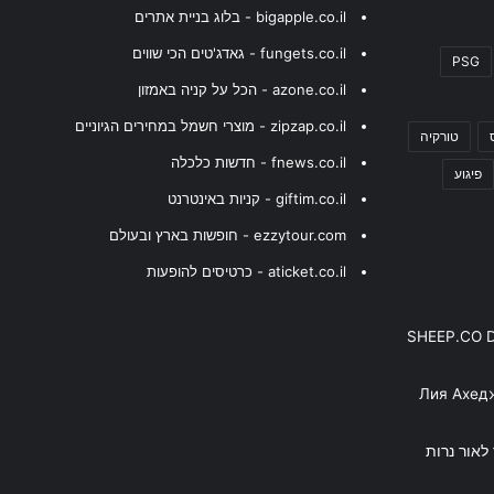
bigapple.co.il - בלוג בניית אתרים
fungets.co.il - גאדג'טים הכי שווים
PSG
azone.co.il - הכל על קניה באמזון
zipzap.co.il - מוצרי חשמל במחירים הגיוניים
טורקיה
fnews.co.il - חדשות כלכלה
פיגוע
giftim.co.il - קניות באינטרנט
ezzytour.com - חופשות בארץ ובעולם
aticket.co.il - כרטיסים להופעות
SHEEP.CO 
Лия Ахед
פסנתר לאור נרות