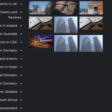
vents in UK
Tickets and
Reviews
 in Ireland
n Australia
ents in USA
 in Germany
 and events
s in Israel
ab Emirates
 in Germany
New Zealand
outh Africa
hweizerland