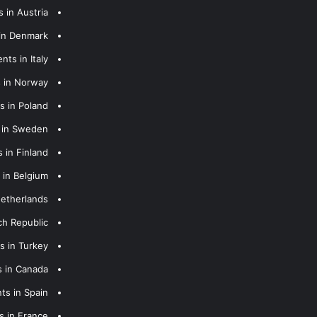
 in Austria
 in Denmark
nts in Italy
s in Norway
s in Poland
s in Sweden
 in Finland
 in Belgium
Netherlands
ch Republic
s in Turkey
s in Canada
ts in Spain
s in France