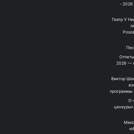
בניה ברבי - חוגג עשור על הבמות! 2026 -
"Театр У Н
л
Розов
Отпеты
2026 — 
Виктор Шен
вз
программы 
«О
цензуры»
Макс
юб