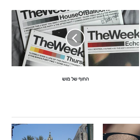
ה
ח
ו
ף
ש
ל
מ
ו
ש
החוף של מוש