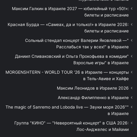
Максим Галкин в Израиле 2027 — юбилейный тур «50!»:
билеты и расписание
Красная Бурда — «Самеах, да и только!» в Израиле 2026:
билеты и расписание
"Сольный стендап концерт Валерии Яковлевой —
Расслабься так у всех!" в Израиле
"Даниил Спиваковский и Ольга Прокофьева в комедии
Взрослые игры" в Израиле
MORGENSHTERN - WORLD TOUR '26 в Израиле — концерты
в Тель-Авиве и Хайфе
Максим Леонидов в Израиле 2026
Александр Филиппенко в Израиле
"The magic of Sanremo and Loboda live — Звуки моря 2026"
в Израиле
Группа "КИНО" — "Невероятный концерт" в США 2026:
Лос-Анджелес и Майами