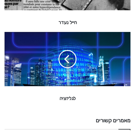
ר
חייל נעדר
ל
ג
ל
י
ז
צ
י
ה
לגליזציה
מאמרים קשורים