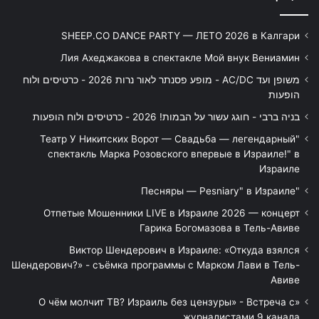
SHEEP.CO DANCE PARTY — ЛЕТО 2026 в Калгари
Лия Ахеджакова в спектакле Мой внук Вениамин
משופן ועד AC/DC - מופע פסנתר לאור נרות 2026 - כרטיסים ולוח
הופעות
בניה ברבי - חוגג עשור על הבמות! 2026 - כרטיסים ולוח הופעות
"Театр У Никитских Ворот — Свадьба — легендарный
спектакль Марка Розовского впервые в Израиле!" в
Израиле
"Песняры — Pesniary" в Израиле
Отпетые Мошенники LIVE в Израиле 2026 — концерт
Гарика Богомазова в Тель-Авиве
Виктор Шендерович в Израиле: «Откуда взялся
Шендерович?» - съёмка программы с Марком Лави в Тель-
Авиве
«О чём молчит ТВ? Израиль без цензуры» - Встреча с
журналистами 9 канала