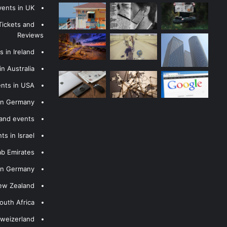
vents in UK
Tickets and
Reviews
 in Ireland
n Australia
ents in USA
 in Germany
 and events
s in Israel
ab Emirates
 in Germany
New Zealand
outh Africa
hweizerland