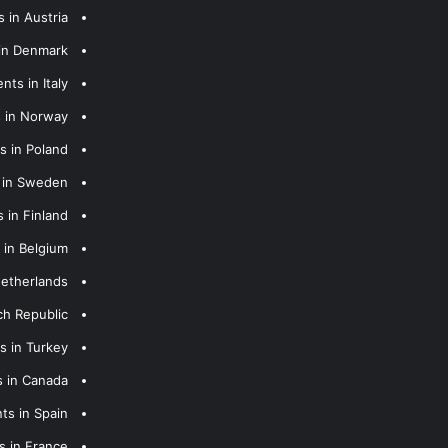
 in Austria
 in Denmark
nts in Italy
s in Norway
s in Poland
s in Sweden
 in Finland
 in Belgium
Netherlands
ch Republic
s in Turkey
s in Canada
ts in Spain
s in France