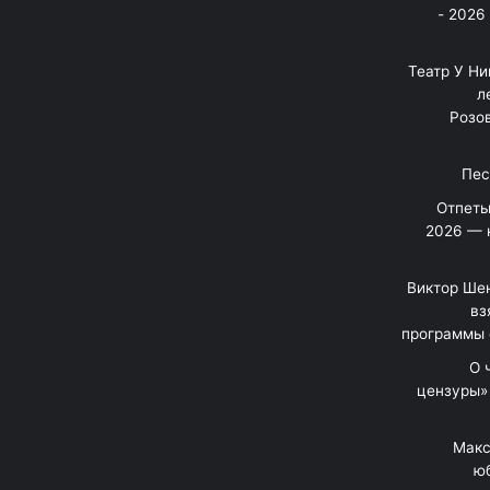
בניה ברבי - חוגג עשור על הבמות! 2026 -
"Театр У Н
л
Розов
Отпеты
2026 — 
Виктор Шен
вз
программы 
«О
цензуры»
Макс
юб