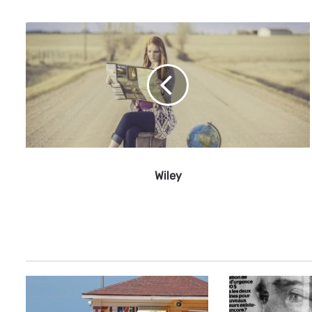
W
i
l
e
y
Wiley