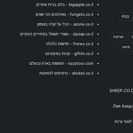
bigapple.co.il - בלוג בניית אתרים
fungets.co.il - גאדג'טים הכי שווים
PSG
azone.co.il - הכל על קניה באמזון
zipzap.co.il - מוצרי חשמל במחירים הגיוניים
טורקיה
fnews.co.il - חדשות כלכלה
פיגוע
giftim.co.il - קניות באינטרנט
ezzytour.com - חופשות בארץ ובעולם
aticket.co.il - כרטיסים להופעות
SHEEP.CO 
Лия Ахед
פסנתר לאור נרות