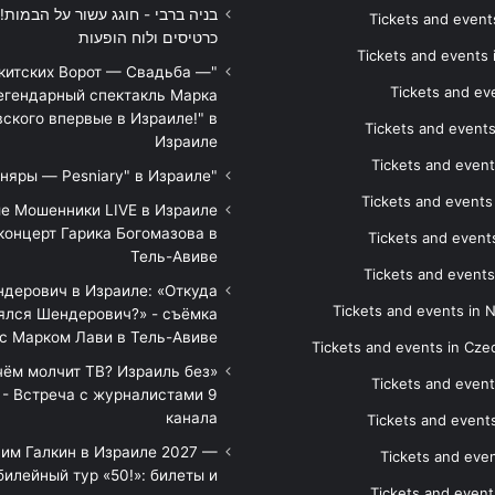
Tickets and events
כרטיסים ולוח הופעות
Tickets and events
икитских Ворот — Свадьба —
Tickets and eve
егендарный спектакль Марка
ского впервые в Израиле!" в
Tickets and event
Израиле
Tickets and event
"Песняры — Pesniary" в Израиле
Tickets and event
е Мошенники LIVE в Израиле
концерт Гарика Богомазова в
Tickets and events
Тель-Авиве
Tickets and events
дерович в Израиле: «Откуда
Tickets and events in 
ялся Шендерович?» - съёмка
с Марком Лави в Тель-Авиве
Tickets and events in Cze
 чём молчит ТВ? Израиль без
Tickets and event
 - Встреча с журналистами 9
канала
Tickets and event
им Галкин в Израиле 2027 —
Tickets and even
илейный тур «50!»: билеты и
Tickets and event