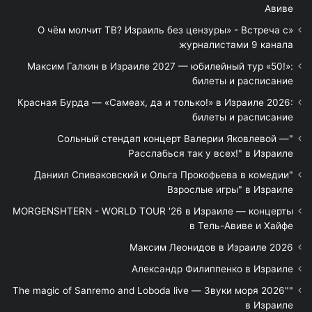
Авиве
«О чём молчит ТВ? Израиль без цензуры» - Встреча с
журналистами 9 канала
Максим Галкин в Израиле 2027 — юбилейный тур «50!»:
билеты и расписание
Красная Бурда — «Самеах, да и только!» в Израиле 2026:
билеты и расписание
"Сольный стендап концерт Валерии Яковлевой —
Расслабься так у всех!" в Израиле
"Даниил Спиваковский и Ольга Прокофьева в комедии
Взрослые игры" в Израиле
MORGENSHTERN - WORLD TOUR '26 в Израиле — концерты
в Тель-Авиве и Хайфе
Максим Леонидов в Израиле 2026
Александр Филиппенко в Израиле
"The magic of Sanremo and Loboda live — Звуки моря 2026"
в Израиле