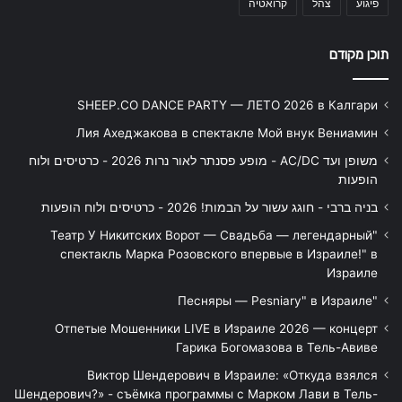
פיגוע
צהל
קרואטיה
תוכן מקודם
SHEEP.CO DANCE PARTY — ЛЕТО 2026 в Калгари
Лия Ахеджакова в спектакле Мой внук Вениамин
משופן ועד AC/DC - מופע פסנתר לאור נרות 2026 - כרטיסים ולוח
הופעות
בניה ברבי - חוגג עשור על הבמות! 2026 - כרטיסים ולוח הופעות
"Театр У Никитских Ворот — Свадьба — легендарный
спектакль Марка Розовского впервые в Израиле!" в
Израиле
"Песняры — Pesniary" в Израиле
Отпетые Мошенники LIVE в Израиле 2026 — концерт
Гарика Богомазова в Тель-Авиве
Виктор Шендерович в Израиле: «Откуда взялся
Шендерович?» - съёмка программы с Марком Лави в Тель-