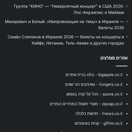
Группа "КИНО" — "Невероятный концерт" в США 2026:
Лос-Анджелес и Майами
Макаревич и Белый: «Импровизация на тему» в Израиле —
билеты 2026
Семён Слепаков в Израиле 2026 — билеты на концерты в
Хайфе, Нетании, Тель-Авиве и других городах
אתרים מומלצים
bigapple.co.il - בלוג בניית אתרים
fungets.co.il - גאדג'טים הכי שווים
azone.co.il - הכל על קניה באמזון
zipzap.co.il - מוצרי חשמל במחירים הגיוניים
fnews.co.il - חדשות כלכלה
giftim.co.il - קניות באינטרנט