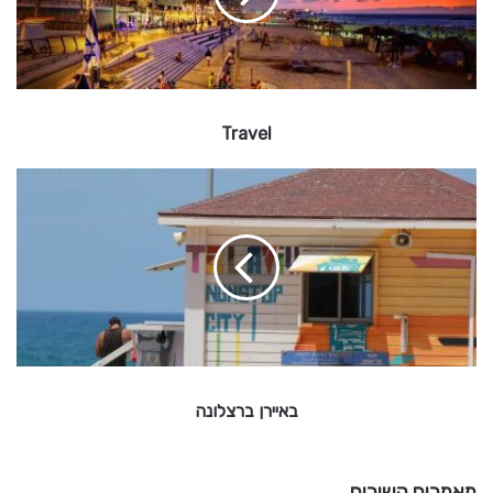
l
Travel
ב
א
י
י
ר
ן
ב
ר
צ
ל
באיירן ברצלונה
ו
נ
ה
מאמרים קשורים