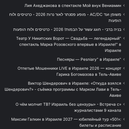
Лия Ахеджакова в спектакле Мой внук Вениамин
משופן ועד AC/DC - מופע פסנתר לאור נרות 2026 - כרטיסים ולוח
הופעות
בניה ברבי - חוגג עשור על הבמות! 2026 - כרטיסים ולוח הופעות
"Театр У Никитских Ворот — Свадьба — легендарный
спектакль Марка Розовского впервые в Израиле!" в
Израиле
"Песняры — Pesniary" в Израиле
Отпетые Мошенники LIVE в Израиле 2026 — концерт
Гарика Богомазова в Тель-Авиве
Виктор Шендерович в Израиле: «Откуда взялся
Шендерович?» - съёмка программы с Марком Лави в Тель-
Авиве
«О чём молчит ТВ? Израиль без цензуры» - Встреча с
журналистами 9 канала
Максим Галкин в Израиле 2027 — юбилейный тур «50!»:
билеты и расписание