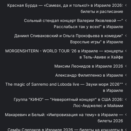
Красная Бурда — «Самеах, да и только!» в Израиле 2026:
билеты и расписание
"Сольный стендап концерт Валерии Яковлевой —
Расслабься так у всех!" в Израиле
"Даниил Спиваковский и Ольга Прокофьева в комедии
Взрослые игры" в Израиле
MORGENSHTERN - WORLD TOUR '26 в Израиле — концерты
в Тель-Авиве и Хайфе
Максим Леонидов в Израиле 2026
Александр Филиппенко в Израиле
"The magic of Sanremo and Loboda live — Звуки моря 2026"
в Израиле
Группа "КИНО" — "Невероятный концерт" в США 2026:
Лос-Анджелес и Майами
Макаревич и Белый: «Импровизация на тему» в Израиле —
билеты 2026
Семён Слепаков в Израиле 2026 — билеты на концерты в