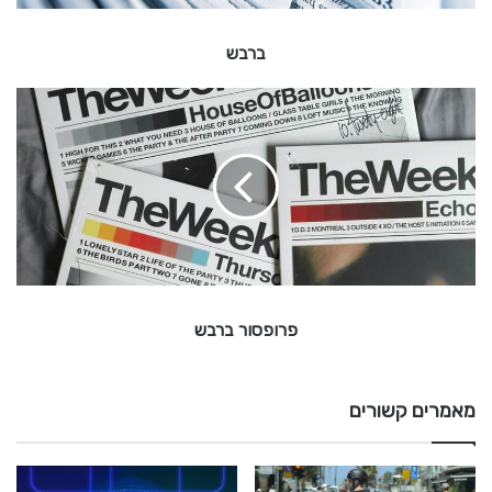
ברבש
פ
ר
ו
פ
ס
ו
ר
ב
ר
ב
פרופסור ברבש
ש
מאמרים קשורים