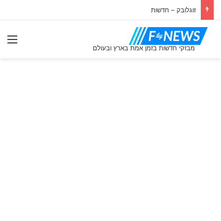
זוגלובק – חדשות
תַפ