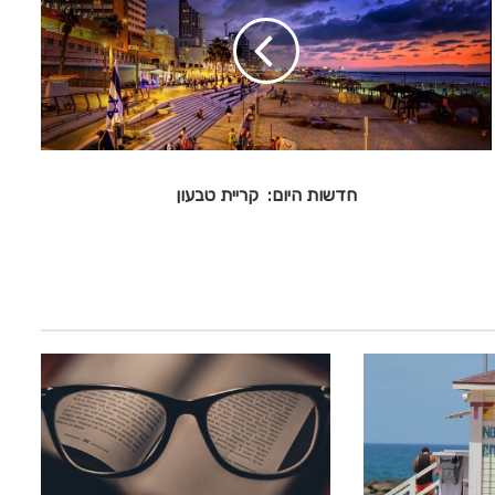
ש
ו
ת
ה
י
ו
ם
:
חדשות היום: קריית טבעון
ק
ר
י
י
ת
ט
ב
ע
ו
ן