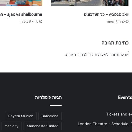
e
a
l
יואב סגלוביץ – כל העדכונים
ajax vs shelbourne – חם ברשת
m
לפני 5 שעות
לפני 5 שעות
a
d
r
כתיבת תגובה
i
d
יש
להתחבר למערכת
כדי לכתוב תגובה.
Events
תגיות פופולריות
Tickets and e
Bayern Munich
Barcelona
London Theatre - Schedule, 
man city
Manchester United