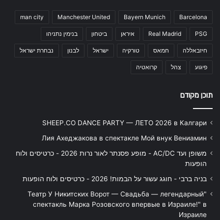
man city
Manchester United
Bayern Munich
Barcelona
PSG
Real Madrid
איראן
ביטחון
בנימין נתניהו
חיזבאללה
חמאס
טורקיה
ישראל
לבנון
נבחרת ישראל
פיגוע
צהל
קרואטיה
תוכן מקודם
SHEEP.CO DANCE PARTY — ЛЕТО 2026 в Калгари
Лия Ахеджакова в спектакле Мой внук Вениамин
משופן ועד AC/DC - מופע פסנתר לאור נרות 2026 - כרטיסים ולוח
הופעות
בניה ברבי - חוגג עשור על הבמות! 2026 - כרטיסים ולוח הופעות
"Театр У Никитских Ворот — Свадьба — легендарный
спектакль Марка Розовского впервые в Израиле!" в
Израиле