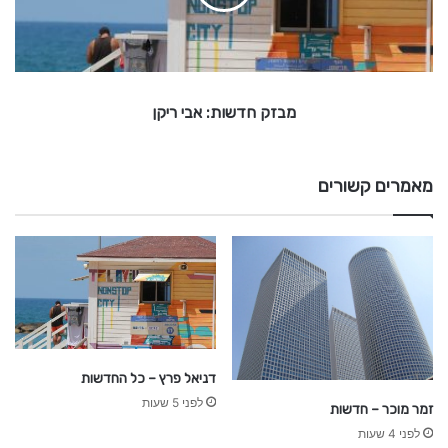
ד
א
ל
ש
ו
ו
ש
ת
:
מבזק חדשות: אבי ריקן
א
ב
י
ר
מאמרים קשורים
י
ק
ן
דניאל פרץ – כל החדשות
לפני 5 שעות
זמר מוכר – חדשות
לפני 4 שעות