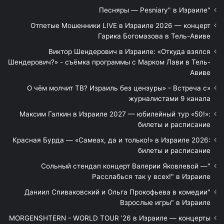
"Песняры — Pesniary" в Израиле
Отпетые Мошенники LIVE в Израиле 2026 — концерт
Гарика Богомазова в Тель-Авиве
Виктор Шендерович в Израиле: «Откуда взялся
Шендерович?» - съёмка программы с Марком Лави в Тель-
Авиве
«О чём молчит ТВ? Израиль без цензуры» - Встреча с
журналистами 9 канала
Максим Галкин в Израиле 2027 — юбилейный тур «50!»:
билеты и расписание
Красная Бурда — «Самеах, да и только!» в Израиле 2026:
билеты и расписание
"Сольный стендап концерт Валерии Яковлевой —
Расслабься так у всех!" в Израиле
"Даниил Спиваковский и Ольга Прокофьева в комедии
Взрослые игры" в Израиле
MORGENSHTERN - WORLD TOUR '26 в Израиле — концерты