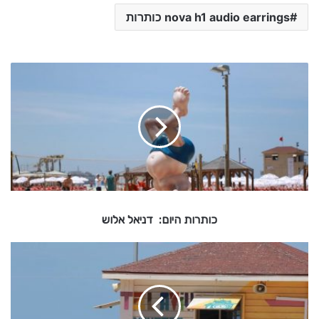
nova h1 audio earrings כותרות
כ
ו
ת
ר
ו
ת
ה
י
ו
ם
כותרות היום: דניאל אלוש
:
ד
מ
נ
ב
י
ז
א
ק
ל
ח