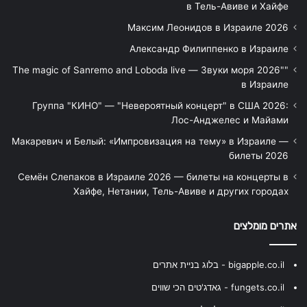
в Тель-Авиве и Хайфе
Максим Леонидов в Израиле 2026
Александр Филиппенко в Израиле
"The magic of Sanremo and Loboda live — Звуки моря 2026"
в Израиле
Группа "КИНО" — "Невероятный концерт" в США 2026:
Лос-Анджелес и Майами
Макаревич и Белый: «Импровизация на тему» в Израиле —
билеты 2026
Семён Слепаков в Израиле 2026 — билеты на концерты в
Хайфе, Нетании, Тель-Авиве и других городах
אתרים מומלצים
bigapple.co.il - בלוג בניית אתרים
fungets.co.il - גאדג'טים הכי שווים