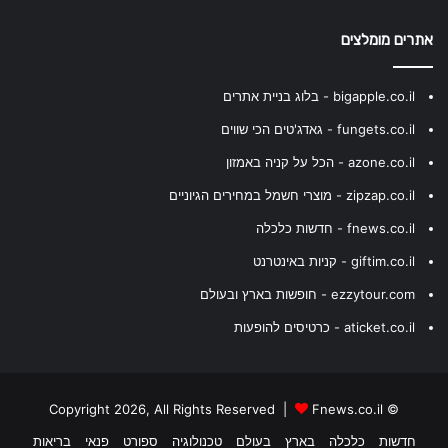
אתרים מומלצים
bigapple.co.il - בלוג בניית אתרים
fungets.co.il - גאדג'טים הכי שווים
azone.co.il - הכל על קניה באמזון
zipzap.co.il - מוצרי חשמל במחירים הגיוניים
fnews.co.il - חדשות כלכלה
giftim.co.il - קניות באינטרנט
ezzytour.com - חופשות בארץ ובעולם
aticket.co.il - כרטיסים להופעות
Fnews.co.il
© Copyright 2026, All Rights Reserved |
חדשות
כלכלה
בארץ
בעולם
טכנולוגיה
ספורט
פנאי
בריאות