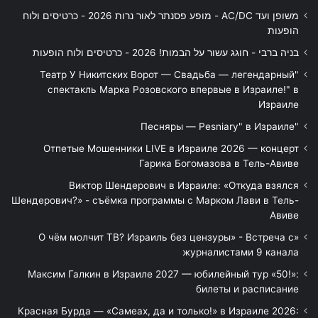
משופן ועד AC/DC - מופע פסנתר לאור נרות 2026 - כרטיסים ולוח
הופעות
בניה ברבי - חוגג עשור על הבמות! 2026 - כרטיסים ולוח הופעות
"Театр У Никитских Ворот — Свадьба — легендарный
спектакль Марка Розовского впервые в Израиле!" в
Израиле
"Песняры — Pesniary" в Израиле
Отпетые Мошенники LIVE в Израиле 2026 — концерт
Гарика Богомазова в Тель-Авиве
Виктор Шендерович в Израиле: «Откуда взялся
Шендерович?» - съёмка программы с Марком Лави в Тель-
Авиве
«О чём молчит ТВ? Израиль без цензуры» - Встреча с
журналистами 9 канала
Максим Галкин в Израиле 2027 — юбилейный тур «50!»:
билеты и расписание
Красная Бурда — «Самеах, да и только!» в Израиле 2026: