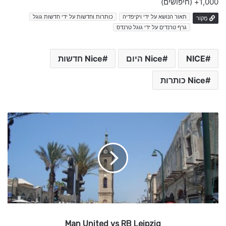
1,000+
(חיפושים)
תאור הנושא על ידי ויקיפדיה
כותרות וחדשות על ידי חדשות גוגל
מָקוֹר
גרף טרנדים על ידי גוגל טרנדס
NICE
Nice היום
Nice חדשות
Nice כותרות
M
a
n
U
n
i
t
e
d
v
Man United vs RB Leipzig
s