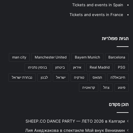
Tickets and events in Spain
Tickets and events in France
תגיות פופולריות
man city
Manchester United
Bayern Munich
Barcelona
PSG
Real Madrid
איראן
ביטחון
בנימין נתניהו
חיזבאללה
חמאס
טורקיה
ישראל
לבנון
נבחרת ישראל
פיגוע
צהל
קרואטיה
תוכן מקודם
SHEEP.CO DANCE PARTY — ЛЕТО 2026 в Калгари
Лия Ахеджакова в спектакле Мой внук Вениамин