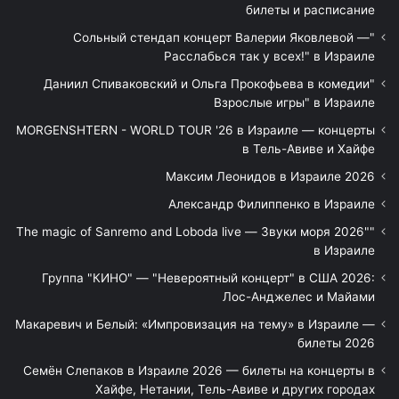
билеты и расписание
"Сольный стендап концерт Валерии Яковлевой —
Расслабься так у всех!" в Израиле
"Даниил Спиваковский и Ольга Прокофьева в комедии
Взрослые игры" в Израиле
MORGENSHTERN - WORLD TOUR '26 в Израиле — концерты
в Тель-Авиве и Хайфе
Максим Леонидов в Израиле 2026
Александр Филиппенко в Израиле
"The magic of Sanremo and Loboda live — Звуки моря 2026"
в Израиле
Группа "КИНО" — "Невероятный концерт" в США 2026:
Лос-Анджелес и Майами
Макаревич и Белый: «Импровизация на тему» в Израиле —
билеты 2026
Семён Слепаков в Израиле 2026 — билеты на концерты в
Хайфе, Нетании, Тель-Авиве и других городах