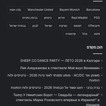
man city
Manchester United
Bayern Munich
Barcelona
PSG
Real Madrid
איראן
ביטחון
בנימין נתניהו
חיזבאללה
חמאס
טורקיה
ישראל
לבנון
נבחרת ישראל
פיגוע
צהל
קרואטיה
תוכן מקודם
SHEEP.CO DANCE PARTY — ЛЕТО 2026 в Калгари
Лия Ахеджакова в спектакле Мой внук Вениамин
משופן ועד AC/DC - מופע פסנתר לאור נרות 2026 - כרטיסים ולוח
הופעות
בניה ברבי - חוגג עשור על הבמות! 2026 - כרטיסים ולוח הופעות
"Театр У Никитских Ворот — Свадьба — легендарный
спектакль Марка Розовского впервые в Израиле!" в
Израиле