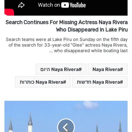
Search Continues For Missing Actress Naya Rivera
Who Disappeared In Lake Piru
Search teams were at Lake Piru on Sunday on the fifth day
of the search for 33-year-old "Glee" actress Naya Rivera,
who disappeared while boating last ...
Naya Rivera
Naya Rivera היום
Naya Rivera חדשות
Naya Rivera כותרות
א
י
ה
ס
ו