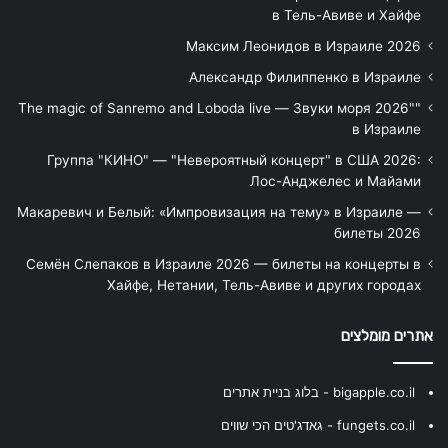
в Тель-Авиве и Хайфе
Максим Леонидов в Израиле 2026
Александр Филиппенко в Израиле
"The magic of Sanremo and Loboda live — Звуки моря 2026"
в Израиле
Группа "КИНО" — "Невероятный концерт" в США 2026:
Лос-Анджелес и Майами
Макаревич и Белый: «Импровизация на тему» в Израиле —
билеты 2026
Семён Слепаков в Израиле 2026 — билеты на концерты в
Хайфе, Нетании, Тель-Авиве и других городах
אתרים מומלצים
bigapple.co.il - בלוג בניית אתרים
fungets.co.il - גאדג'טים הכי שווים