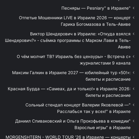
"Песняры — Pesniary" в Израиле
Отпетые Мошенники LIVE в Израиле 2026 — концерт
Гарика Богомазова в Тель-Авиве
Виктор Шендерович в Израиле: «Откуда взялся
Шендерович?» - съёмка программы с Марком Лави в Тель-
Авиве
«О чём молчит ТВ? Израиль без цензуры» - Встреча с
журналистами 9 канала
Максим Галкин в Израиле 2027 — юбилейный тур «50!»:
билеты и расписание
Красная Бурда — «Самеах, да и только!» в Израиле 2026:
билеты и расписание
"Сольный стендап концерт Валерии Яковлевой —
Расслабься так у всех!" в Израиле
"Даниил Спиваковский и Ольга Прокофьева в комедии
Взрослые игры" в Израиле
MORGENSHTERN - WORLD TOUR '26 в Израиле — концерты