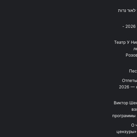
פסנתר לאור נרות
בניה ברבי - חוגג עשור על הבמות! 2026 -
"Театр У Н
л
Розов
Отпеты
2026 — 
Виктор Шен
вз
программы 
«О
цензуры»