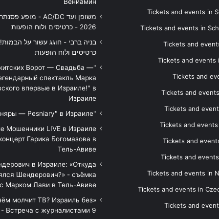
Вениамин
Tickets and events in S
משופן ועד AC/DC - מופע 
2026 - כרטיסים ולוח הופעות
Tickets and events in Sc
Tickets and events
כרטיסים ולוח הופעות
Tickets and events
икитских Ворот — Свадьба —
Tickets and eve
егендарный спектакль Марка
ского впервые в Израиле!" в
Tickets and event
Израиле
Tickets and event
"Песняры — Pesniary" в Израиле
Tickets and event
е Мошенники LIVE в Израиле
концерт Гарика Богомазова в
Tickets and events
Тель-Авиве
Tickets and events
дерович в Израиле: «Откуда
Tickets and events in 
ялся Шендерович?» - съёмка
с Марком Лави в Тель-Авиве
Tickets and events in Cze
 чём молчит ТВ? Израиль без
Tickets and event
 - Встреча с журналистами 9