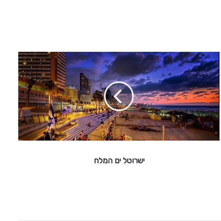
י
ש
ר
ו
ט
ל
י
ם
ה
מ
ישרוטל ים המלח
ל
ח