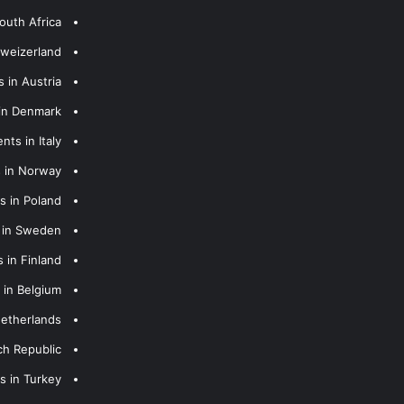
outh Africa
hweizerland
 in Austria
 in Denmark
nts in Italy
s in Norway
s in Poland
s in Sweden
 in Finland
 in Belgium
Netherlands
ch Republic
s in Turkey