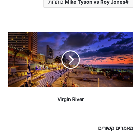
Mike Tyson vs Roy Jones כותרות
V
i
r
g
i
n
R
i
v
e
Virgin River
r
מאמרים קשורים