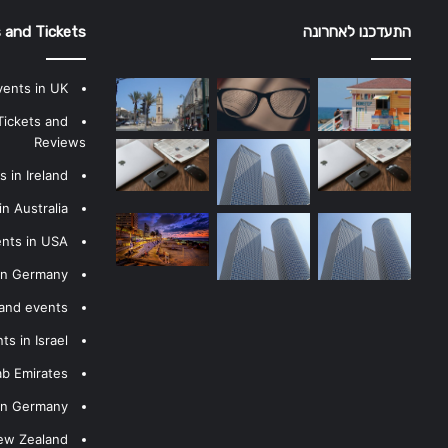
התעדכנו לאחרונה
 and Tickets
vents in UK
Tickets and
Reviews
 in Ireland
n Australia
ents in USA
 in Germany
 and events
s in Israel
ab Emirates
 in Germany
New Zealand