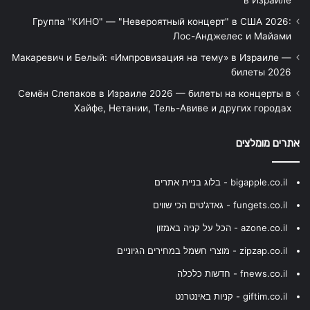
Группа "КИНО" — "Невероятный концерт" в США 2026:
Лос-Анджелес и Майами
Макаревич и Белый: «Импровизация на тему» в Израиле —
билеты 2026
Семён Слепаков в Израиле 2026 — билеты на концерты в
Хайфе, Нетании, Тель-Авиве и других городах
אתרים מומלצים
bigapple.co.il - בלוג בניית אתרים
fungets.co.il - גאדג'טים הכי שווים
azone.co.il - הכל על קניה באמזון
zipzap.co.il - מוצרי חשמל במחירים הגיוניים
fnews.co.il - חדשות כלכלה
giftim.co.il - קניות באינטרנט