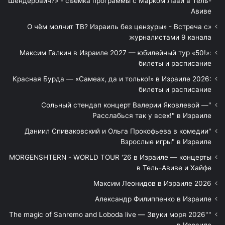
Шендерович?» - съёмка программы с Марком Лави в Тель-
Авиве
«О чём молчит ТВ? Израиль без цензуры» - Встреча с
журналистами 9 канала
Максим Галкин в Израиле 2027 — юбилейный тур «50!»:
билеты и расписание
Красная Бурда — «Самеах, да и только!» в Израиле 2026:
билеты и расписание
"Сольный стендап концерт Валерии Яковлевой —
Расслабься так у всех!" в Израиле
"Даниил Спиваковский и Ольга Прокофьева в комедии
Взрослые игры" в Израиле
MORGENSHTERN - WORLD TOUR '26 в Израиле — концерты
в Тель-Авиве и Хайфе
Максим Леонидов в Израиле 2026
Александр Филиппенко в Израиле
"The magic of Sanremo and Loboda live — Звуки моря 2026"
в Израиле