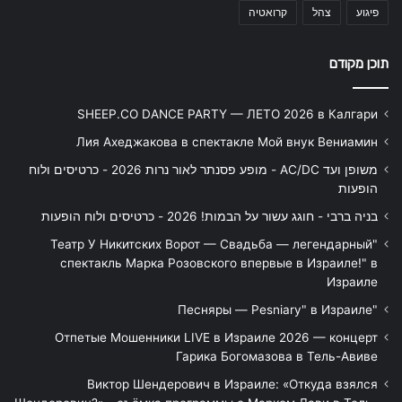
פיגוע
צהל
קרואטיה
תוכן מקודם
SHEEP.CO DANCE PARTY — ЛЕТО 2026 в Калгари
Лия Ахеджакова в спектакле Мой внук Вениамин
משופן ועד AC/DC - מופע פסנתר לאור נרות 2026 - כרטיסים ולוח
הופעות
בניה ברבי - חוגג עשור על הבמות! 2026 - כרטיסים ולוח הופעות
"Театр У Никитских Ворот — Свадьба — легендарный
спектакль Марка Розовского впервые в Израиле!" в
Израиле
"Песняры — Pesniary" в Израиле
Отпетые Мошенники LIVE в Израиле 2026 — концерт
Гарика Богомазова в Тель-Авиве
Виктор Шендерович в Израиле: «Откуда взялся