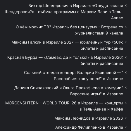
Виктор Шендерович в Израиле: «Откуда взялся
Шендерович?» - съёмка программы с Марком Лави в Тель-
Авиве
«О чём молчит ТВ? Израиль без цензуры» - Встреча с
журналистами 9 канала
Максим Галкин в Израиле 2027 — юбилейный тур «50!»:
билеты и расписание
Красная Бурда — «Самеах, да и только!» в Израиле 2026:
билеты и расписание
"Сольный стендап концерт Валерии Яковлевой —
Расслабься так у всех!" в Израиле
"Даниил Спиваковский и Ольга Прокофьева в комедии
Взрослые игры" в Израиле
MORGENSHTERN - WORLD TOUR '26 в Израиле — концерты
в Тель-Авиве и Хайфе
Максим Леонидов в Израиле 2026
Александр Филиппенко в Израиле