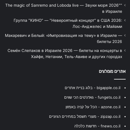
"The magic of Sanremo and Loboda live — Звуки моря 2026"
в Израиле
Группа "КИНО" — "Невероятный концерт" в США 2026:
Лос-Анджелес и Майами
Макаревич и Белый: «Импровизация на тему» в Израиле —
билеты 2026
Семён Слепаков в Израиле 2026 — билеты на концерты в
Хайфе, Нетании, Тель-Авиве и других городах
אתרים מומלצים
bigapple.co.il - בלוג בניית אתרים
fungets.co.il - גאדג'טים הכי שווים
azone.co.il - הכל על קניה באמזון
zipzap.co.il - מוצרי חשמל במחירים הגיוניים
fnews.co.il - חדשות כלכלה