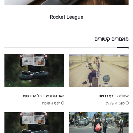
a
g
Rocket League
u
e
מאמרים קשורים
איטליה – רץ ברשת
יואב הורוביץ – כל החדשות
לפני 4 שעות
לפני 4 שעות