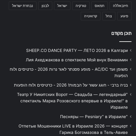
חיזבאללה
חמאס
טורקיה
ישראל
לבנון
נבחרת ישראל
פיגוע
צהל
קרואטיה
תוכן מקודם
SHEEP.CO DANCE PARTY — ЛЕТО 2026 в Калгари
Лия Ахеджакова в спектакле Мой внук Вениамин
משופן ועד AC/DC - מופע פסנתר לאור נרות 2026 - כרטיסים ולוח
הופעות
בניה ברבי - חוגג עשור על הבמות! 2026 - כרטיסים ולוח הופעות
"Театр У Никитских Ворот — Свадьба — легендарный
спектакль Марка Розовского впервые в Израиле!" в
Израиле
"Песняры — Pesniary" в Израиле
Отпетые Мошенники LIVE в Израиле 2026 — концерт
Гарика Богомазова в Тель-Авиве