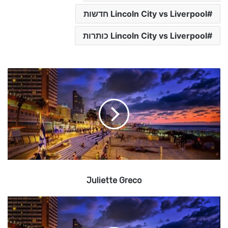
Lincoln City vs Liverpool חדשות
Lincoln City vs Liverpool כותרות
J
u
l
i
e
t
t
e
G
r
Juliette Greco
e
c
o
ש
ב
ת