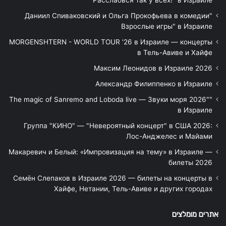
"Даниил Спиваковский и Ольга Прокофьева в комедии
Взрослые игры" в Израиле
MORGENSHTERN - WORLD TOUR '26 в Израиле — концерты
в Тель-Авиве и Хайфе
Максим Леонидов в Израиле 2026
Александр Филиппенко в Израиле
"The magic of Sanremo and Loboda live — Звуки моря 2026"
в Израиле
Группа "КИНО" — "Невероятный концерт" в США 2026:
Лос-Анджелес и Майами
Макаревич и Белый: «Импровизация на тему» в Израиле —
билеты 2026
Семён Слепаков в Израиле 2026 — билеты на концерты в
Хайфе, Нетании, Тель-Авиве и других городах
אתרים מומלצים