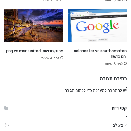
לפני 3 שעות
לפני 3 שעות
colchester vs southampton –
מבזק חדשות: psg vs man united
חם ברשת
לפני 4 שעות
לפני 3 שעות
כתיבת תגובה
יש
להתחבר למערכת
כדי לכתוב תגובה.
קטגוריות
בעולם
(1)