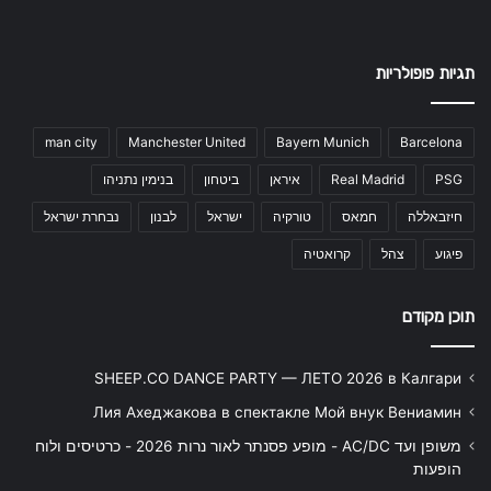
תגיות פופולריות
man city
Manchester United
Bayern Munich
Barcelona
PSG
Real Madrid
איראן
ביטחון
בנימין נתניהו
חיזבאללה
חמאס
טורקיה
ישראל
לבנון
נבחרת ישראל
פיגוע
צהל
קרואטיה
תוכן מקודם
SHEEP.CO DANCE PARTY — ЛЕТО 2026 в Калгари
Лия Ахеджакова в спектакле Мой внук Вениамин
משופן ועד AC/DC - מופע פסנתר לאור נרות 2026 - כרטיסים ולוח
הופעות