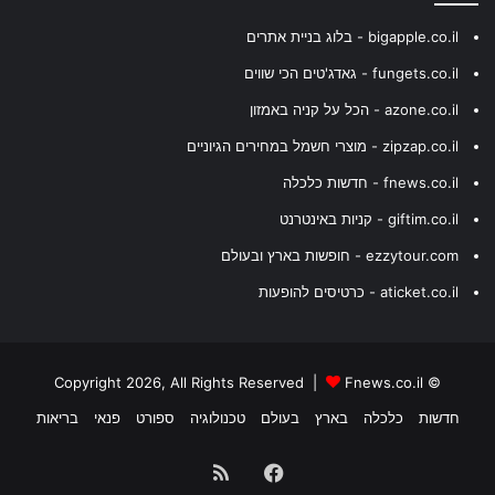
bigapple.co.il - בלוג בניית אתרים
fungets.co.il - גאדג'טים הכי שווים
azone.co.il - הכל על קניה באמזון
zipzap.co.il - מוצרי חשמל במחירים הגיוניים
fnews.co.il - חדשות כלכלה
giftim.co.il - קניות באינטרנט
ezzytour.com - חופשות בארץ ובעולם
aticket.co.il - כרטיסים להופעות
Fnews.co.il
© Copyright 2026, All Rights Reserved |
חדשות
כלכלה
בארץ
בעולם
טכנולוגיה
ספורט
פנאי
בריאות
Facebook
RSS