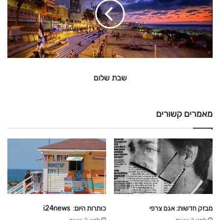
ש
ל
ו
ם
שבת שלום
מאמרים קשורים
מבזק חדשות: אגם צרפי
כותרות היום: i24news