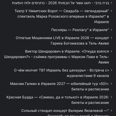
בניה ברבי - חוגג עשור על הבמות! 2026 - כרטיסים ולוח הופעות
"Театр У Никитских Ворот — Свадьба — легендарный
спектакль Марка Розовского впервые в Израиле!" в
Израиле
"Песняры — Pesniary" в Израиле
Отпетые Мошенники LIVE в Израиле 2026 — концерт
Гарика Богомазова в Тель-Авиве
Виктор Шендерович в Израиле: «Откуда взялся
Шендерович?» - съёмка программы с Марком Лави в Тель-
Авиве
«О чём молчит ТВ? Израиль без цензуры» - Встреча с
журналистами 9 канала
Максим Галкин в Израиле 2027 — юбилейный тур «50!»:
билеты и расписание
Красная Бурда — «Самеах, да и только!» в Израиле 2026:
билеты и расписание
"Сольный стендап концерт Валерии Яковлевой —
Расслабься так у всех!" в Израиле