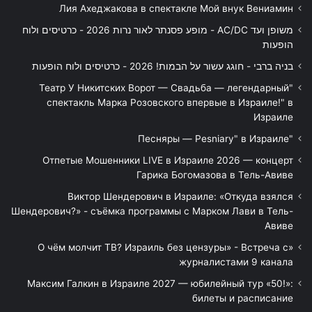
Лия Ахеджакова в спектакле Мой внук Вениамин
משופן ועד AC/DC - מופע פסנתר לאור נרות 2026 - כרטיסים ולוח
הופעות
בניה ברבי - חוגג עשור על הבמות! 2026 - כרטיסים ולוח הופעות
"Театр У Никитских Ворот — Свадьба — легендарный
спектакль Марка Розовского впервые в Израиле!" в
Израиле
"Песняры — Pesniary" в Израиле
Отпетые Мошенники LIVE в Израиле 2026 — концерт
Гарика Богомазова в Тель-Авиве
Виктор Шендерович в Израиле: «Откуда взялся
Шендерович?» - съёмка программы с Марком Лави в Тель-
Авиве
«О чём молчит ТВ? Израиль без цензуры» - Встреча с
журналистами 9 канала
Максим Галкин в Израиле 2027 — юбилейный тур «50!»:
билеты и расписание