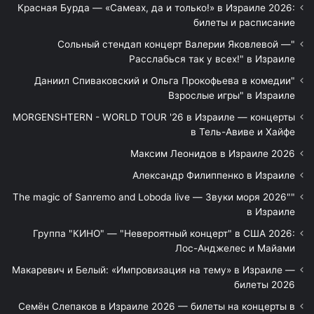
Красная Бурда — «Самеах, да и только!» в Израиле 2026:
билеты и расписание
"Сольный стендап концерт Валерии Яковлевой —
Расслабься так у всех!" в Израиле
"Даниил Спиваковский и Ольга Прокофьева в комедии
Взрослые игры" в Израиле
MORGENSHTERN - WORLD TOUR '26 в Израиле — концерты
в Тель-Авиве и Хайфе
Максим Леонидов в Израиле 2026
Александр Филиппенко в Израиле
"The magic of Sanremo and Loboda live — Звуки моря 2026"
в Израиле
Группа "КИНО" — "Невероятный концерт" в США 2026:
Лос-Анджелес и Майами
Макаревич и Белый: «Импровизация на тему» в Израиле —
билеты 2026
Семён Слепаков в Израиле 2026 — билеты на концерты в