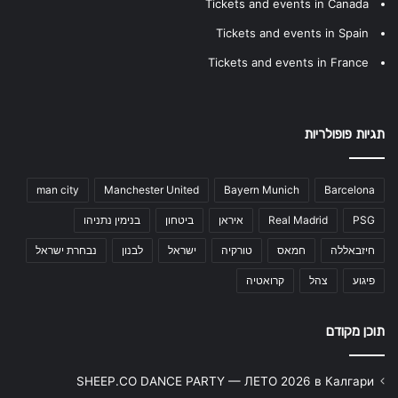
Tickets and events in Canada
Tickets and events in Spain
Tickets and events in France
תגיות פופולריות
man city
Manchester United
Bayern Munich
Barcelona
PSG
Real Madrid
איראן
ביטחון
בנימין נתניהו
חיזבאללה
חמאס
טורקיה
ישראל
לבנון
נבחרת ישראל
פיגוע
צהל
קרואטיה
תוכן מקודם
SHEEP.CO DANCE PARTY — ЛЕТО 2026 в Калгари