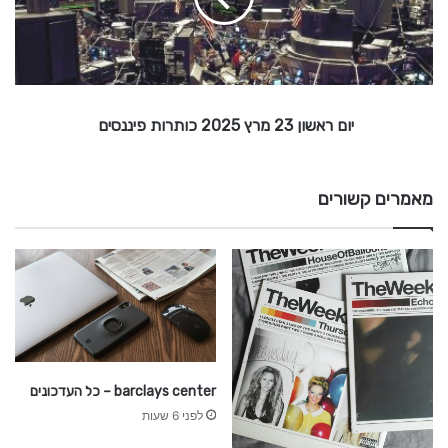
ה
ש
ו
ו
ן
2
3
יום ראשון 23 מרץ 2025 כותרות פיננסים
מ
ר
ץ
2
מאמרים קשורים
0
2
5
כ
ו
ת
ר
ו
barclays center – כל העדכונים
ת
לפני 6 שעות
פ
י