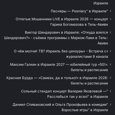
Израиле
"Песняры — Pesniary" в Израиле
Отпетые Мошенники LIVE в Израиле 2026 — концерт
Гарика Богомазова в Тель-Авиве
Виктор Шендерович в Израиле: «Откуда взялся
Шендерович?» - съёмка программы с Марком Лави в Тель-
Авиве
«О чём молчит ТВ? Израиль без цензуры» - Встреча с
журналистами 9 канала
Максим Галкин в Израиле 2027 — юбилейный тур «50!»:
билеты и расписание
Красная Бурда — «Самеах, да и только!» в Израиле 2026:
билеты и расписание
"Сольный стендап концерт Валерии Яковлевой —
Расслабься так у всех!" в Израиле
"Даниил Спиваковский и Ольга Прокофьева в комедии
Взрослые игры" в Израиле