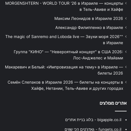
MORGENSHTERN - WORLD TOUR '26 в Израиле — концерты
в Тель-Авиве и Хайфе
Максим Леонидов в Израиле 2026
Александр Филиппенко в Израиле
"The magic of Sanremo and Loboda live — Звуки моря 2026"
в Израиле
Группа "КИНО" — "Невероятный концерт" в США 2026:
Лос-Анджелес и Майами
Макаревич и Белый: «Импровизация на тему» в Израиле —
билеты 2026
Семён Слепаков в Израиле 2026 — билеты на концерты в
Хайфе, Нетании, Тель-Авиве и других городах
אתרים מומלצים
bigapple.co.il - בלוג בניית אתרים
fungets.co.il - גאדג'טים הכי שווים