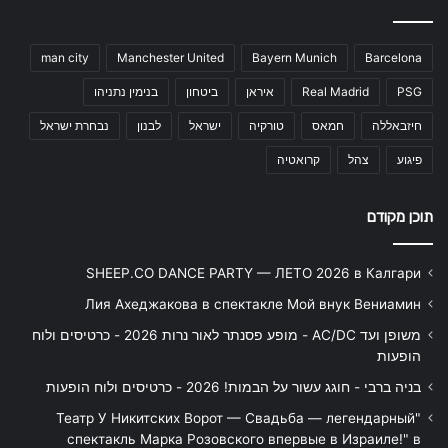
man city
Manchester United
Bayern Munich
Barcelona
PSG
Real Madrid
איראן
ביטחון
בנימין נתניהו
חיזבאללה
חמאס
טורקיה
ישראל
לבנון
נבחרת ישראל
פיגוע
צהל
קרואטיה
תוכן מקודם
SHEEP.CO DANCE PARTY — ЛЕТО 2026 в Калгари
Лия Ахеджакова в спектакле Мой внук Вениамин
משופן ועד AC/DC - מופע פסנתר לאור נרות 2026 - כרטיסים ולוח
הופעות
בניה ברבי - חוגג עשור על הבמות! 2026 - כרטיסים ולוח הופעות
"Театр У Никитских Ворот — Свадьба — легендарный
спектакль Марка Розовского впервые в Израиле!" в