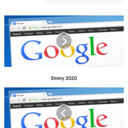
E
m
m
y
2
0
2
0
Emmy 2020
ה
ש
ו
מ
ר
י
ם