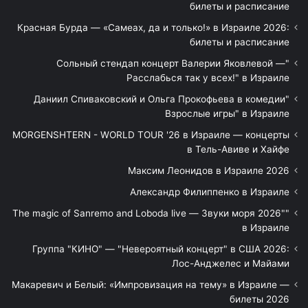
билеты и расписание
Красная Бурда — «Самеах, да и только!» в Израиле 2026:
билеты и расписание
"Сольный стендап концерт Валерии Яковлевой —
Расслабься так у всех!" в Израиле
"Даниил Спиваковский и Ольга Прокофьева в комедии
Взрослые игры" в Израиле
MORGENSHTERN - WORLD TOUR '26 в Израиле — концерты
в Тель-Авиве и Хайфе
Максим Леонидов в Израиле 2026
Александр Филиппенко в Израиле
"The magic of Sanremo and Loboda live — Звуки моря 2026"
в Израиле
Группа "КИНО" — "Невероятный концерт" в США 2026:
Лос-Анджелес и Майами
Макаревич и Белый: «Импровизация на тему» в Израиле —
билеты 2026