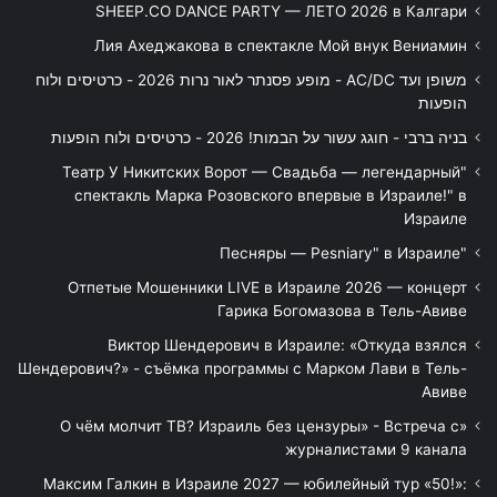
SHEEP.CO DANCE PARTY — ЛЕТО 2026 в Калгари
Лия Ахеджакова в спектакле Мой внук Вениамин
משופן ועד AC/DC - מופע פסנתר לאור נרות 2026 - כרטיסים ולוח
הופעות
בניה ברבי - חוגג עשור על הבמות! 2026 - כרטיסים ולוח הופעות
"Театр У Никитских Ворот — Свадьба — легендарный
спектакль Марка Розовского впервые в Израиле!" в
Израиле
"Песняры — Pesniary" в Израиле
Отпетые Мошенники LIVE в Израиле 2026 — концерт
Гарика Богомазова в Тель-Авиве
Виктор Шендерович в Израиле: «Откуда взялся
Шендерович?» - съёмка программы с Марком Лави в Тель-
Авиве
«О чём молчит ТВ? Израиль без цензуры» - Встреча с
журналистами 9 канала
Максим Галкин в Израиле 2027 — юбилейный тур «50!»: