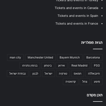
Tickets and events in Canada
Tickets and events in Spain
Tickets and events in France
תגיות פופולריות
man city
Manchester United
Bayern Munich
Barcelona
PSG
Real Madrid
איראן
ביטחון
בנימין נתניהו
חיזבאללה
חמאס
טורקיה
ישראל
לבנון
נבחרת ישראל
פיגוע
צהל
קרואטיה
תוכן מקודם