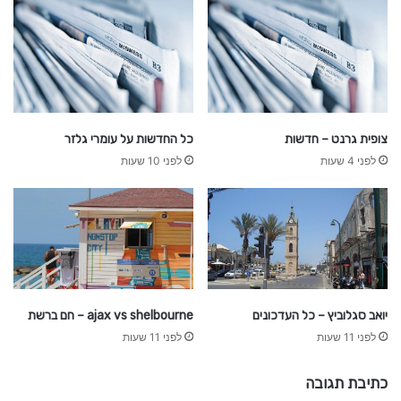
p
b
k
s
צופית גרנט – חדשות
כל החדשות על עומרי גלזר
לפני 4 שעות
לפני 10 שעות
יואב סגלוביץ – כל העדכונים
ajax vs shelbourne – חם ברשת
לפני 11 שעות
לפני 11 שעות
כתיבת תגובה