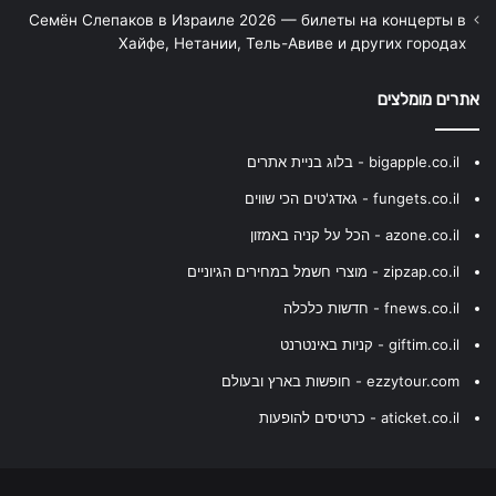
Семён Слепаков в Израиле 2026 — билеты на концерты в
Хайфе, Нетании, Тель-Авиве и других городах
אתרים מומלצים
bigapple.co.il - בלוג בניית אתרים
fungets.co.il - גאדג'טים הכי שווים
azone.co.il - הכל על קניה באמזון
zipzap.co.il - מוצרי חשמל במחירים הגיוניים
fnews.co.il - חדשות כלכלה
giftim.co.il - קניות באינטרנט
ezzytour.com - חופשות בארץ ובעולם
aticket.co.il - כרטיסים להופעות