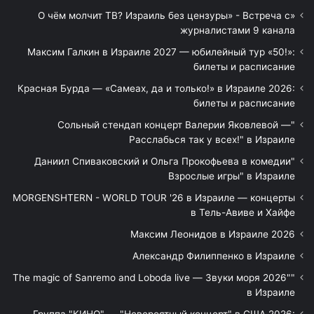
«О чём молчит ТВ? Израиль без цензуры» - Встреча с
журналистами 9 канала
Максим Галкин в Израиле 2027 — юбилейный тур «50!»:
билеты и расписание
Красная Бурда — «Самеах, да и только!» в Израиле 2026:
билеты и расписание
"Сольный стендап концерт Валерии Яковлевой —
Расслабься так у всех!" в Израиле
"Даниил Спиваковский и Ольга Прокофьева в комедии
Взрослые игры" в Израиле
MORGENSHTERN - WORLD TOUR '26 в Израиле — концерты
в Тель-Авиве и Хайфе
Максим Леонидов в Израиле 2026
Александр Филиппенко в Израиле
"The magic of Sanremo and Loboda live — Звуки моря 2026"
в Израиле