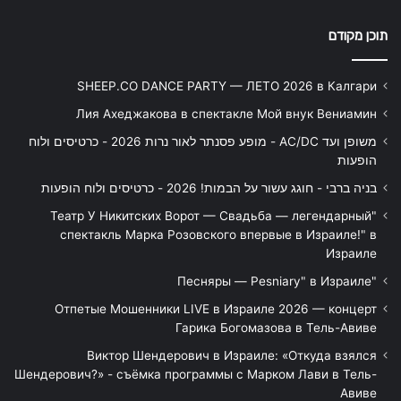
תוכן מקודם
SHEEP.CO DANCE PARTY — ЛЕТО 2026 в Калгари
Лия Ахеджакова в спектакле Мой внук Вениамин
משופן ועד AC/DC - מופע פסנתר לאור נרות 2026 - כרטיסים ולוח
הופעות
בניה ברבי - חוגג עשור על הבמות! 2026 - כרטיסים ולוח הופעות
"Театр У Никитских Ворот — Свадьба — легендарный
спектакль Марка Розовского впервые в Израиле!" в
Израиле
"Песняры — Pesniary" в Израиле
Отпетые Мошенники LIVE в Израиле 2026 — концерт
Гарика Богомазова в Тель-Авиве
Виктор Шендерович в Израиле: «Откуда взялся
Шендерович?» - съёмка программы с Марком Лави в Тель-
Авиве