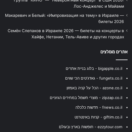
Группа "КИНО" — "Невероятный концерт" в США 2026:
Лос-Анджелес и Майами
Макаревич и Белый: «Импровизация на тему» в Израиле —
билеты 2026
Семён Слепаков в Израиле 2026 — билеты на концерты в
Хайфе, Нетании, Тель-Авиве и других городах
אתרים מומלצים
bigapple.co.il - בלוג בניית אתרים
fungets.co.il - גאדג'טים הכי שווים
azone.co.il - הכל על קניה באמזון
zipzap.co.il - מוצרי חשמל במחירים הגיוניים
fnews.co.il - חדשות כלכלה
giftim.co.il - קניות באינטרנט
ezzytour.com - חופשות בארץ ובעולם