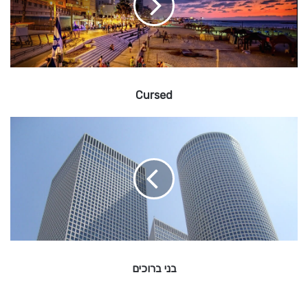
e
d
Cursed
ב
נ
י
ב
ר
ו
כ
י
ם
בני ברוכים