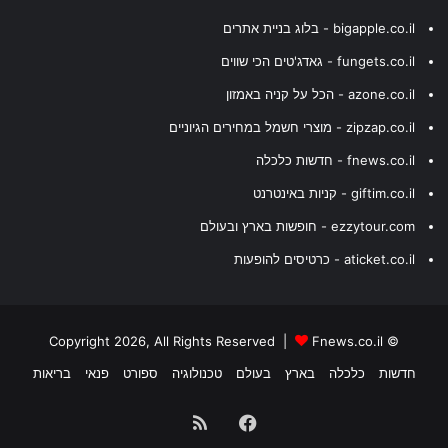
bigapple.co.il - בלוג בניית אתרים
fungets.co.il - גאדג'טים הכי שווים
azone.co.il - הכל על קניה באמזון
zipzap.co.il - מוצרי חשמל במחירים הגיוניים
fnews.co.il - חדשות כלכלה
giftim.co.il - קניות באינטרנט
ezzytour.com - חופשות בארץ ובעולם
aticket.co.il - כרטיסים להופעות
Fnews.co.il
© Copyright 2026, All Rights Reserved |
חדשות
כלכלה
בארץ
בעולם
טכנולוגיה
ספורט
פנאי
בריאות
Facebook
RSS