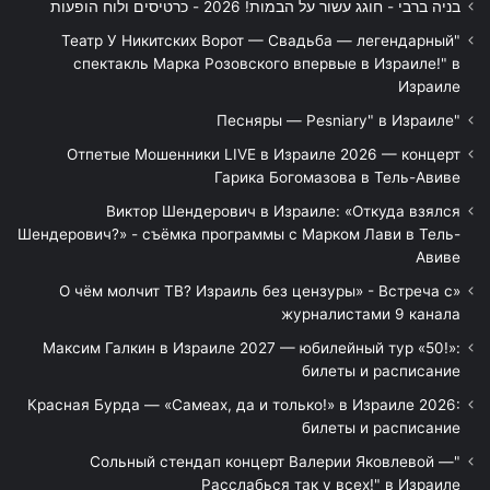
בניה ברבי - חוגג עשור על הבמות! 2026 - כרטיסים ולוח הופעות
"Театр У Никитских Ворот — Свадьба — легендарный
спектакль Марка Розовского впервые в Израиле!" в
Израиле
"Песняры — Pesniary" в Израиле
Отпетые Мошенники LIVE в Израиле 2026 — концерт
Гарика Богомазова в Тель-Авиве
Виктор Шендерович в Израиле: «Откуда взялся
Шендерович?» - съёмка программы с Марком Лави в Тель-
Авиве
«О чём молчит ТВ? Израиль без цензуры» - Встреча с
журналистами 9 канала
Максим Галкин в Израиле 2027 — юбилейный тур «50!»:
билеты и расписание
Красная Бурда — «Самеах, да и только!» в Израиле 2026:
билеты и расписание
"Сольный стендап концерт Валерии Яковлевой —
Расслабься так у всех!" в Израиле