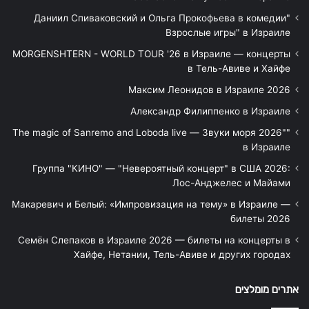
"Даниил Спиваковский и Ольга Прокофьева в комедии
Взрослые игры" в Израиле
MORGENSHTERN - WORLD TOUR '26 в Израиле — концерты
в Тель-Авиве и Хайфе
Максим Леонидов в Израиле 2026
Александр Филиппенко в Израиле
"The magic of Sanremo and Loboda live — Звуки моря 2026"
в Израиле
Группа "КИНО" — "Невероятный концерт" в США 2026:
Лос-Анджелес и Майами
Макаревич и Белый: «Импровизация на тему» в Израиле —
билеты 2026
Семён Слепаков в Израиле 2026 — билеты на концерты в
Хайфе, Нетании, Тель-Авиве и других городах
אתרים מומלצים