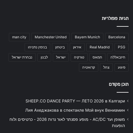
תגיות פופולריות
man city
Manchester United
Bayern Munich
Barcelona
PSG
Real Madrid
איראן
ביטחון
בנימין נתניהו
חיזבאללה
חמאס
טורקיה
ישראל
לבנון
נבחרת ישראל
פיגוע
צהל
קרואטיה
תוכן מקודם
SHEEP.CO DANCE PARTY — ЛЕТО 2026 в Калгари
Лия Ахеджакова в спектакле Мой внук Вениамин
משופן ועד AC/DC - מופע פסנתר לאור נרות 2026 - כרטיסים ולוח
הופעות