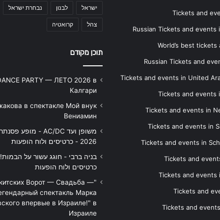
ישראל
לבנון
נבחרת ישראל
Tickets and ev
צהל
קרואטיה
Russian Tickets and events
World’s best tickets
תוכן מקודם
Russian Tickets and event
Tickets and events in United Ar
DANCE PARTY — ЛЕТО 2026 в
Калгари
Tickets and events
жакова в спектакле Мой внук
Tickets and events in 
Вениамин
Tickets and events in S
משופן ועד AC/DC - מופע 
2026 - כרטיסים ולוח הופעות
Tickets and events in Sc
Tickets and events
כרטיסים ולוח הופעות
Tickets and events
икитских Ворот — Свадьба —
Tickets and eve
егендарный спектакль Марка
ского впервые в Израиле!" в
Tickets and event
Израиле