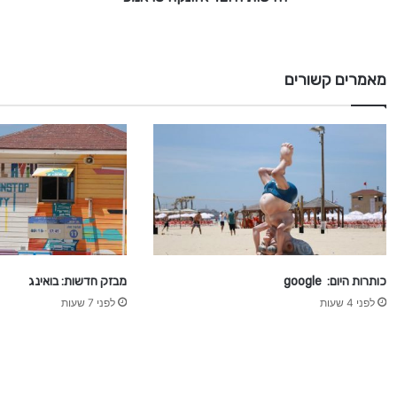
א
י
ו
ו
מאמרים קשורים
נ
ק
ה
ט
ר
א
מ
פ
כותרות היום: google
מבזק חדשות: בואינג
לפני 4 שעות
לפני 7 שעות