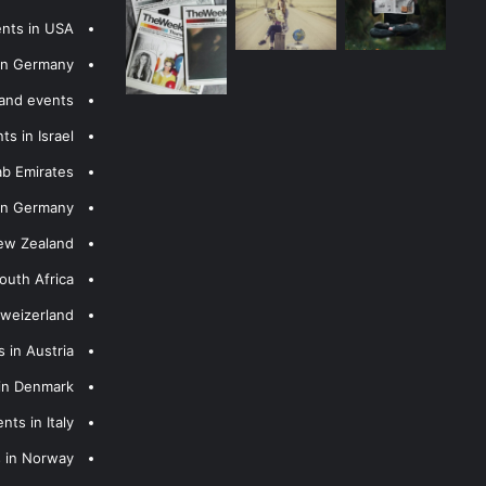
ents in USA
 in Germany
 and events
s in Israel
ab Emirates
 in Germany
New Zealand
outh Africa
hweizerland
 in Austria
 in Denmark
nts in Italy
s in Norway