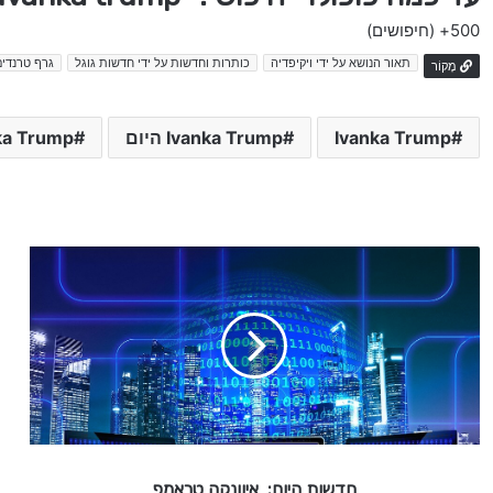
500+
(חיפושים)
תאור הנושא על ידי ויקיפדיה
כותרות וחדשות על ידי חדשות גוגל
גרף טרנדים
מָקוֹר
Ivanka Trump
Ivanka Trump היום
Ivanka Trump
ח
ד
ש
ו
ת
ה
י
ו
ם
:
חדשות היום: איוונקה טראמפ