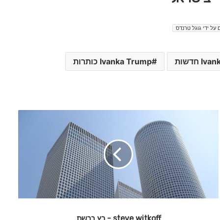
 על ידי גוגל טרנדס
 חדשות
Ivanka Trump כותרות
s
t
e
v
e
w
i
t
k
o
steve witkoff - רץ ברשת
f