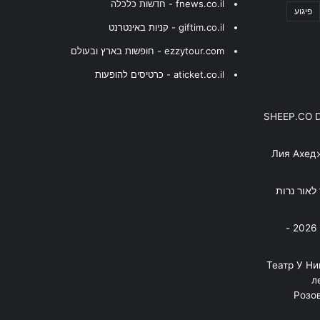
fnews.co.il - חדשות כלכלה
פיגוע
giftim.co.il - קניות באינטרנט
ezzytour.com - חופשות בארץ ובעולם
aticket.co.il - כרטיסים להופעות
SHEEP.CO 
Лия Ахед
פסנתר לאור נרות
בניה ברבי - חוגג עשור על הבמות! 2026 -
"Театр У Н
л
Розов