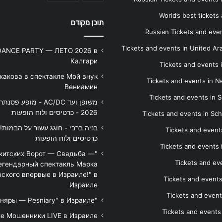
World’s best tickets
תוכן מקודם
Russian Tickets and event
Tickets and events in United Ar
DANCE PARTY — ЛЕТО 2026 в
Калгари
Tickets and events
жакова в спектакле Мой внук
Tickets and events in 
Вениамин
Tickets and events in S
משופן ועד AC/DC - מופע 
2026 - כרטיסים ולוח הופעות
Tickets and events in Sc
Tickets and events
כרטיסים ולוח הופעות
Tickets and events
икитских Ворот — Свадьба —
Tickets and eve
егендарный спектакль Марка
ского впервые в Израиле!" в
Tickets and event
Израиле
Tickets and event
"Песняры — Pesniary" в Израиле
Tickets and event
е Мошенники LIVE в Израиле