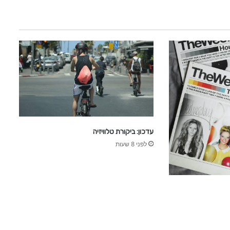
ס
ט
י
נ
ו
א
ם
עדכון: ביקורת טלוויזיה
לפני 8 שעות