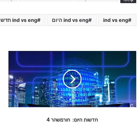
ind vs eng
ind vs eng היום
ind vs eng חדשות
ח
ד
ש
ו
ת
ה
י
ו
ם
:
חדשות היום: חורמשהר 4
ח
ו
ר