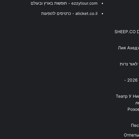
ezzytour.com - חופשות בארץ ובעולם
aticket.co.il - כרטיסים להופעות
SHEEP.CO 
Лия Ахед
פסנתר לאור נרות
בניה ברבי - חוגג עשור על הבמות! 2026 -
"Театр У Н
л
Розов
Отпеты