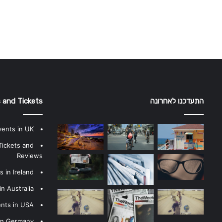
התעדכנו לאחרונה
 and Tickets
vents in UK
Tickets and
Reviews
 in Ireland
n Australia
ents in USA
 in Germany