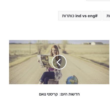
ind vs eng כותרות
ח
ד
ש
ו
ת
ה
י
ו
ם
:
חדשות היום: קריסטי נואם
ק
ר
י