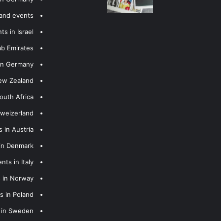
 and events
s in Israel
ab Emirates
 in Germany
New Zealand
outh Africa
hweizerland
 in Austria
 in Denmark
nts in Italy
s in Norway
s in Poland
s in Sweden