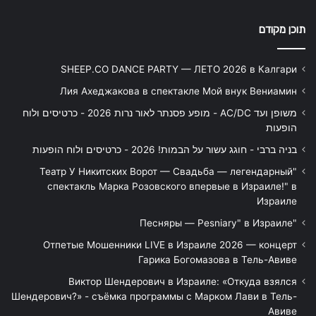
תוכן מקודם
SHEEP.CO DANCE PARTY — ЛЕТО 2026 в Калгари
Лия Ахеджакова в спектакле Мой внук Вениамин
משופן ועד AC/DC - מופע פסנתר לאור נרות 2026 - כרטיסים ולוח
הופעות
בניה ברבי - חוגג עשור על הבמות! 2026 - כרטיסים ולוח הופעות
"Театр У Никитских Ворот — Свадьба — легендарный
спектакль Марка Розовского впервые в Израиле!" в
Израиле
"Песняры — Pesniary" в Израиле
Отпетые Мошенники LIVE в Израиле 2026 — концерт
Гарика Богомазова в Тель-Авиве
Виктор Шендерович в Израиле: «Откуда взялся
Шендерович?» - съёмка программы с Марком Лави в Тель-
Авиве