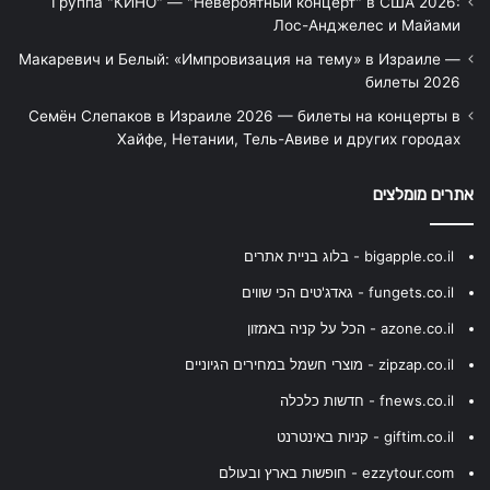
Группа "КИНО" — "Невероятный концерт" в США 2026:
Лос-Анджелес и Майами
Макаревич и Белый: «Импровизация на тему» в Израиле —
билеты 2026
Семён Слепаков в Израиле 2026 — билеты на концерты в
Хайфе, Нетании, Тель-Авиве и других городах
אתרים מומלצים
bigapple.co.il - בלוג בניית אתרים
fungets.co.il - גאדג'טים הכי שווים
azone.co.il - הכל על קניה באמזון
zipzap.co.il - מוצרי חשמל במחירים הגיוניים
fnews.co.il - חדשות כלכלה
giftim.co.il - קניות באינטרנט
ezzytour.com - חופשות בארץ ובעולם