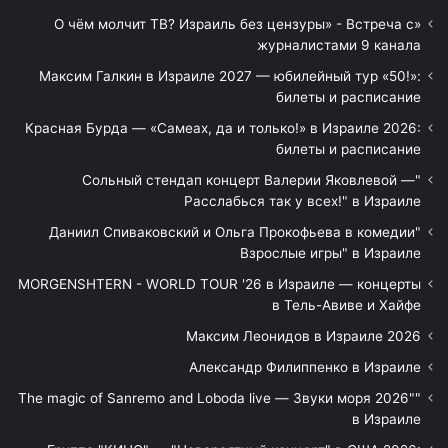
«О чём молчит ТВ? Израиль без цензуры» - Встреча с
журналистами 9 канала
Максим Галкин в Израиле 2027 — юбилейный тур «50!»:
билеты и расписание
Красная Бурда — «Самеах, да и только!» в Израиле 2026:
билеты и расписание
"Сольный стендап концерт Валерии Яковлевой —
Расслабься так у всех!" в Израиле
"Даниил Спиваковский и Ольга Прокофьева в комедии
Взрослые игры" в Израиле
MORGENSHTERN - WORLD TOUR '26 в Израиле — концерты
в Тель-Авиве и Хайфе
Максим Леонидов в Израиле 2026
Александр Филиппенко в Израиле
"The magic of Sanremo and Loboda live — Звуки моря 2026"
в Израиле