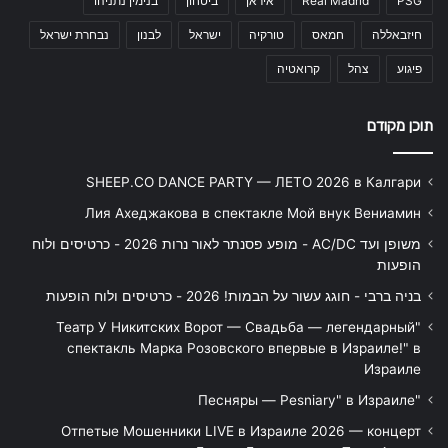
PSG
Real Madrid
איראן
ביטחון
בנימין נתניהו
חיזבאללה
חמאס
טורקיה
ישראל
לבנון
נבחרת ישראל
פיגוע
צהל
קרואטיה
תוכן מקודם
SHEEP.CO DANCE PARTY — ЛЕТО 2026 в Калгари
Лия Ахеджакова в спектакле Мой внук Вениамин
משופן ועד AC/DC - מופע פסנתר לאור נרות 2026 - כרטיסים ולוח
הופעות
בניה ברבי - חוגג עשור על הבמות! 2026 - כרטיסים ולוח הופעות
"Театр У Никитских Ворот — Свадьба — легендарный
спектакль Марка Розовского впервые в Израиле!" в
Израиле
"Песняры — Pesniary" в Израиле
Отпетые Мошенники LIVE в Израиле 2026 — концерт