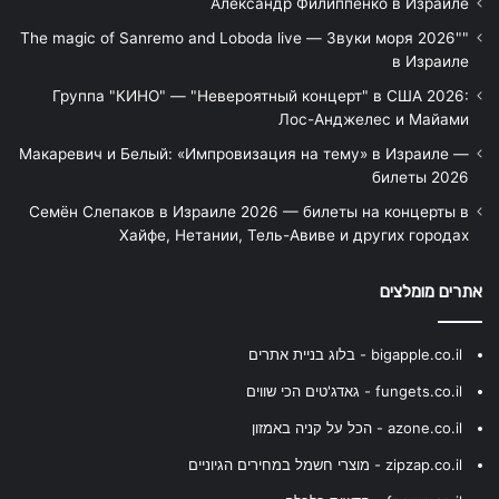
Александр Филиппенко в Израиле
"The magic of Sanremo and Loboda live — Звуки моря 2026"
в Израиле
Группа "КИНО" — "Невероятный концерт" в США 2026:
Лос-Анджелес и Майами
Макаревич и Белый: «Импровизация на тему» в Израиле —
билеты 2026
Семён Слепаков в Израиле 2026 — билеты на концерты в
Хайфе, Нетании, Тель-Авиве и других городах
אתרים מומלצים
bigapple.co.il - בלוג בניית אתרים
fungets.co.il - גאדג'טים הכי שווים
azone.co.il - הכל על קניה באמזון
zipzap.co.il - מוצרי חשמל במחירים הגיוניים