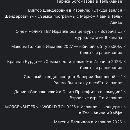
Гарика Богомазова в Тель-Авиве
Виктор Шендерович в Израиле: «Откуда взялся
Шендерович?» - съёмка программы с Марком Лави в Тель-
Авиве
«О чём молчит ТВ? Израиль без цензуры» - Встреча с
журналистами 9 канала
Максим Галкин в Израиле 2027 — юбилейный тур «50!»:
билеты и расписание
Красная Бурда — «Самеах, да и только!» в Израиле 2026:
билеты и расписание
"Сольный стендап концерт Валерии Яковлевой —
Расслабься так у всех!" в Израиле
"Даниил Спиваковский и Ольга Прокофьева в комедии
Взрослые игры" в Израиле
MORGENSHTERN - WORLD TOUR '26 в Израиле — концерты
в Тель-Авиве и Хайфе
Максим Леонидов в Израиле 2026