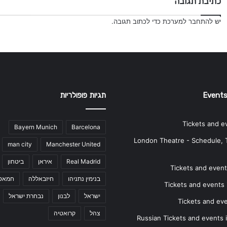
כתיבת תגובה
יש
להתחבר למערכת
כדי לכתוב תגובה.
Events
תגיות פופולריות
Tickets and e
Bayern Munich
Barcelona
London Theatre - Schedule, 
man city
Manchester United
Real Madrid
איראן
ביטחון
Tickets and events
בנימין נתניהו
חיזבאללה
חמאס
Tickets and events i
ישראל
לבנון
נבחרת ישראל
Tickets and ev
צהל
קרואטיה
Russian Tickets and events