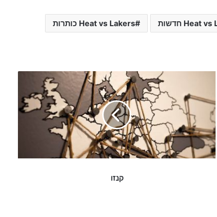
Heat  חדשות
Heat vs Lakers כותרות
ק
נ
ז
ו
קנזו