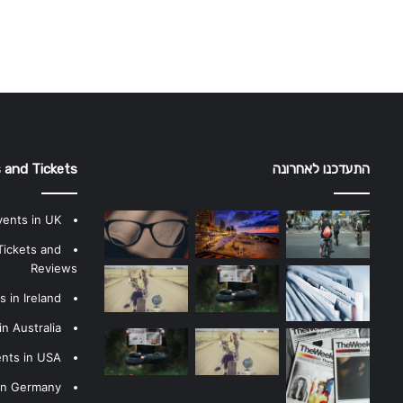
התעדכנו לאחרונה
 and Tickets
vents in UK
Tickets and
Reviews
 in Ireland
n Australia
ents in USA
 in Germany