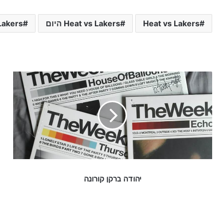
Heat vs Lakers
Heat vs Lakers היום
vs Lakers
י
ה
ו
ד
ה
ב
ר
ק
ן
ק
יהודה ברקן קורונה
ו
ר
ו
נ