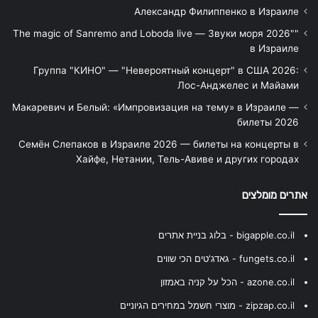
Александр Филиппенко в Израиле
"The magic of Sanremo and Loboda live — Звуки моря 2026"
в Израиле
Группа "КИНО" — "Невероятный концерт" в США 2026:
Лос-Анджелес и Майами
Макаревич и Белый: «Импровизация на тему» в Израиле —
билеты 2026
Семён Слепаков в Израиле 2026 — билеты на концерты в
Хайфе, Нетании, Тель-Авиве и других городах
אתרים מומלצים
bigapple.co.il - בלוג בניית אתרים
fungets.co.il - גאדג'טים הכי שווים
azone.co.il - הכל על קניה באמזון
zipzap.co.il - מוצרי חשמל במחירים הגיוניים