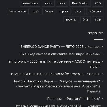
PSG
Real Madrid
איראן
ביטחון
בנימין נתניהו
חיזבאללה
חמאס
טורקיה
ישראל
לבנון
נבחרת ישראל
פיגוע
צהל
קרואטיה
תוכן מקודם
SHEEP.CO DANCE PARTY — ЛЕТО 2026 в Калгари
Лия Ахеджакова в спектакле Мой внук Вениамин
משופן ועד AC/DC - מופע פסנתר לאור נרות 2026 - כרטיסים ולוח
הופעות
בניה ברבי - חוגג עשור על הבמות! 2026 - כרטיסים ולוח הופעות
"Театр У Никитских Ворот — Свадьба — легендарный
спектакль Марка Розовского впервые в Израиле!" в
Израиле
"Песняры — Pesniary" в Израиле
Отпетые Мошенники LIVE в Израиле 2026 — концерт