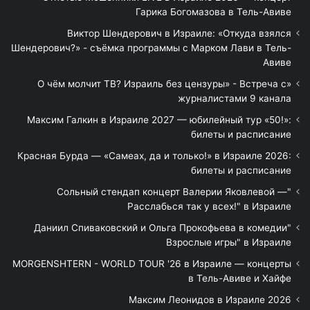
Гарика Богомазова в Тель-Авиве
Виктор Шендерович в Израиле: «Откуда взялся
Шендерович?» - съёмка программы с Марком Лави в Тель-
Авиве
«О чём молчит ТВ? Израиль без цензуры» - Встреча с
журналистами 9 канала
Максим Галкин в Израиле 2027 — юбилейный тур «50!»:
билеты и расписание
Красная Бурда — «Самеах, да и только!» в Израиле 2026:
билеты и расписание
"Сольный стендап концерт Валерии Яковлевой —
Расслабься так у всех!" в Израиле
"Даниил Спиваковский и Ольга Прокофьева в комедии
Взрослые игры" в Израиле
MORGENSHTERN - WORLD TOUR '26 в Израиле — концерты
в Тель-Авиве и Хайфе
Максим Леонидов в Израиле 2026