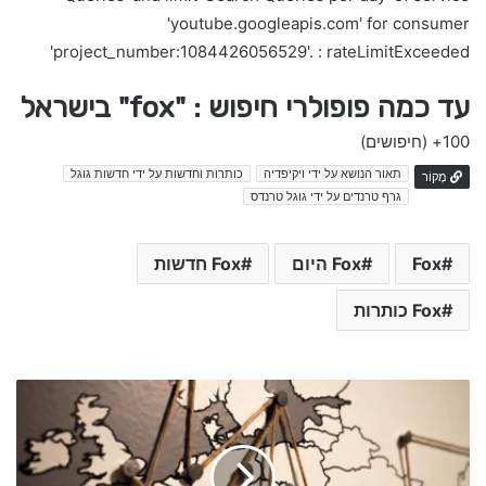
'youtube.googleapis.com' for consumer
'project_number:1084426056529'. : rateLimitExceeded
עד כמה פופולרי חיפוש : "fox" בישראל
100+
(חיפושים)
תאור הנושא על ידי ויקיפדיה
כותרות וחדשות על ידי חדשות גוגל
מָקוֹר
גרף טרנדים על ידי גוגל טרנדס
Fox
Fox היום
Fox חדשות
Fox כותרות
ר
ו
ח
ה
ש