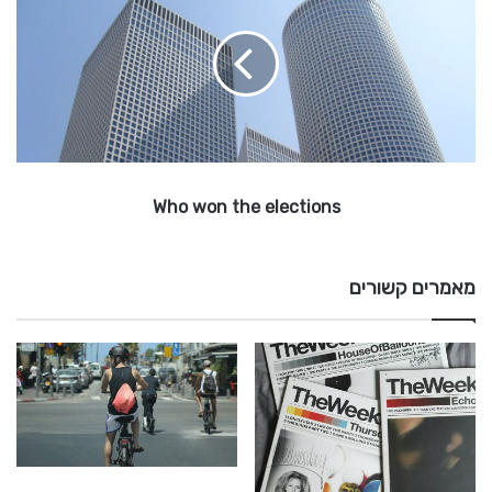
o
w
o
n
t
h
e
e
Who won the elections
l
e
c
t
מאמרים קשורים
i
o
n
s