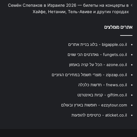
Семён Слепаков в Израиле 2026 — билеты на концерты в
Хайфе, Нетании, Тель-Авиве и других городах
אתרים מומלצים
bigapple.co.il - בלוג בניית אתרים
fungets.co.il - גאדג'טים הכי שווים
azone.co.il - הכל על קניה באמזון
zipzap.co.il - מוצרי חשמל במחירים הגיוניים
fnews.co.il - חדשות כלכלה
giftim.co.il - קניות באינטרנט
ezzytour.com - חופשות בארץ ובעולם
aticket.co.il - כרטיסים להופעות