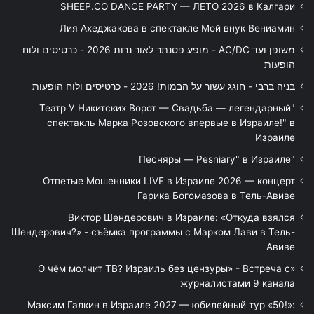
SHEEP.CO DANCE PARTY — ЛЕТО 2026 в Калгари
Лия Ахеджакова в спектакле Мой внук Вениамин
משופן ועד AC/DC - מופע פסנתר לאור נרות 2026 - כרטיסים ולוח
הופעות
בניה ברבי - חוגג עשור על הבמות! 2026 - כרטיסים ולוח הופעות
"Театр У Никитских Ворот — Свадьба — легендарный
спектакль Марка Розовского впервые в Израиле!" в
Израиле
"Песняры — Pesniary" в Израиле
Отпетые Мошенники LIVE в Израиле 2026 — концерт
Гарика Богомазова в Тель-Авиве
Виктор Шендерович в Израиле: «Откуда взялся
Шендерович?» - съёмка программы с Марком Лави в Тель-
Авиве
«О чём молчит ТВ? Израиль без цензуры» - Встреча с
журналистами 9 канала
Максим Галкин в Израиле 2027 — юбилейный тур «50!»: