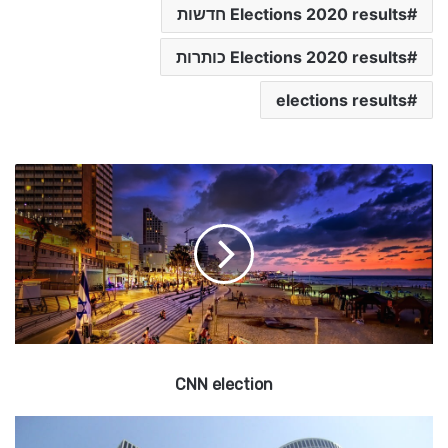
Elections 2020 results חדשות
Elections 2020 results כותרות
elections results
C
N
N
e
l
e
c
t
i
o
CNN election
n
W
h