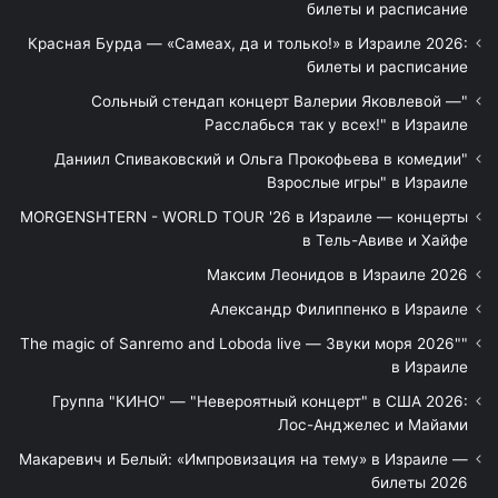
билеты и расписание
Красная Бурда — «Самеах, да и только!» в Израиле 2026:
билеты и расписание
"Сольный стендап концерт Валерии Яковлевой —
Расслабься так у всех!" в Израиле
"Даниил Спиваковский и Ольга Прокофьева в комедии
Взрослые игры" в Израиле
MORGENSHTERN - WORLD TOUR '26 в Израиле — концерты
в Тель-Авиве и Хайфе
Максим Леонидов в Израиле 2026
Александр Филиппенко в Израиле
"The magic of Sanremo and Loboda live — Звуки моря 2026"
в Израиле
Группа "КИНО" — "Невероятный концерт" в США 2026:
Лос-Анджелес и Майами
Макаревич и Белый: «Импровизация на тему» в Израиле —
билеты 2026