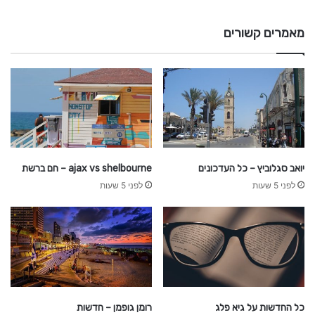
י
ל
מאמרים קשורים
2
0
2
6
כ
ל
מ
ה
יואב סגלוביץ – כל העדכונים
ajax vs shelbourne – חם ברשת
ש
לפני 5 שעות
לפני 5 שעות
ח
ש
ו
ב
ב
פ
י
נ
נ
כל החדשות על גיא פלג
רומן גופמן – חדשות