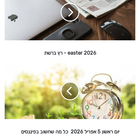
s
t
e
r
2
0
2
6
easter 2026 - רץ ברשת
-
י
ו
ר
ץ
ם
ר
ב
ר
א
ש
ש
ו
ת
ן
5
א
יום ראשון 5 אפריל 2026 כל מה שחשוב בפיננסים
פ
ר