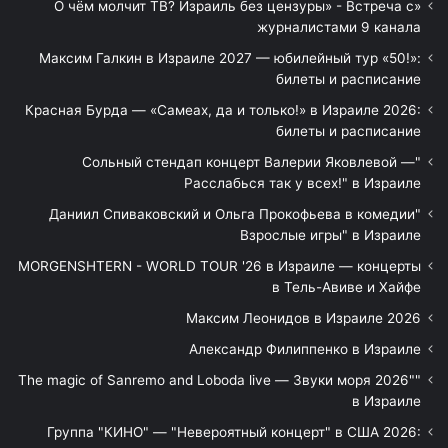
«О чём молчит ТВ? Израиль без цензуры» - Встреча с
журналистами 9 канала
Максим Галкин в Израиле 2027 — юбилейный тур «50!»:
билеты и расписание
Красная Бурда — «Самеах, да и только!» в Израиле 2026:
билеты и расписание
"Сольный стендап концерт Валерии Яковлевой —
Расслабься так у всех!" в Израиле
"Даниил Спиваковский и Ольга Прокофьева в комедии
Взрослые игры" в Израиле
MORGENSHTERN - WORLD TOUR '26 в Израиле — концерты
в Тель-Авиве и Хайфе
Максим Леонидов в Израиле 2026
Александр Филиппенко в Израиле
"The magic of Sanremo and Loboda live — Звуки моря 2026"
в Израиле
Группа "КИНО" — "Невероятный концерт" в США 2026: