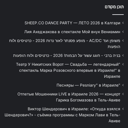
תוכן מקודם
SHEEP.CO DANCE PARTY — ЛЕТО 2026 в Калгари
Лия Ахеджакова в спектакле Мой внук Вениамин
משופן ועד AC/DC - מופע פסנתר לאור נרות 2026 - כרטיסים ולוח
הופעות
בניה ברבי - חוגג עשור על הבמות! 2026 - כרטיסים ולוח הופעות
"Театр У Никитских Ворот — Свадьба — легендарный
спектакль Марка Розовского впервые в Израиле!" в
Израиле
"Песняры — Pesniary" в Израиле
Отпетые Мошенники LIVE в Израиле 2026 — концерт
Гарика Богомазова в Тель-Авиве
Виктор Шендерович в Израиле: «Откуда взялся
Шендерович?» - съёмка программы с Марком Лави в Тель-
Авиве