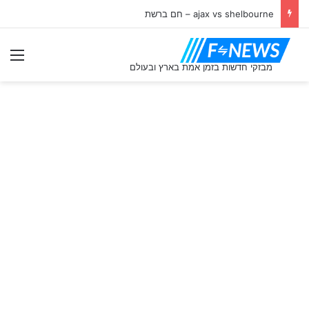
ajax vs shelbourne – חם ברשת
תַפ