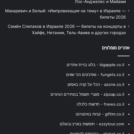
Лос-Анджелес и Майами
Макаревич и Белый: «Импровизация на тему» в Израиле —
билеты 2026
Семён Слепаков в Израиле 2026 — билеты на концерты в
Хайфе, Нетании, Тель-Авиве и других городах
אתרים מומלצים
bigapple.co.il - בלוג בניית אתרים
fungets.co.il - גאדג'טים הכי שווים
azone.co.il - הכל על קניה באמזון
zipzap.co.il - מוצרי חשמל במחירים הגיוניים
fnews.co.il - חדשות כלכלה
giftim.co.il - קניות באינטרנט
ezzytour.com - חופשות בארץ ובעולם
aticket.co.il - כרטיסים להופעות