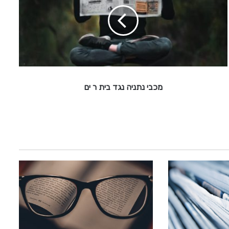
ב
י
נ
ת
נ
י
ה
נ
מכבי נתניה נגד בית ר ים
ג
ד
ב
י
ת
ר
י
ם