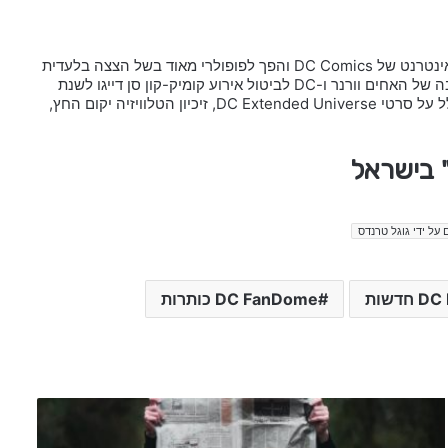
היה כנס בידור וקומיקס המתקיים באופן מקוון באתר האינטרנט של DC Comics והפך לפופולרי מאוד בשל הצצה בלעדית
לסרטים וסדרות בהפקת החברה. הכינוס נוצר והוכרז ביוני 2020, כתגובה של האחים וורנר ו-DC לביטול אירוע קומיק-קון סן דייגו לשנת
2020 עקב מגפת הקורונה. הכנס הציג מידע על תכנים מבוססי DC, כולל על סרטי DC Extended Universe, זיכיון הטלוויזיה יקום החץ,
 על ידי גוגל טרנדס
דשות
DC FanDome כותרות
מ
כ