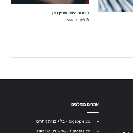
כותרות היום: אוריין גורן
לפני 4 שעות
אתרים מומלצים
bigapple.co.il - בלוג בניית אתרים
fungets.co.il - גאדג'טים הכי שווים