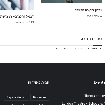
עדכון: ביקורת טלוויזיה
לפני 4 שעות
דניאל גרינברג – רץ ברשת
לפני 4 שעות
כתיבת תגובה
יש
להתחבר למערכת
כדי לכתוב תגובה.
Events
תגיות פופולריות
Tickets and e
Bayern Munich
Barcelona
London Theatre - Schedule, 