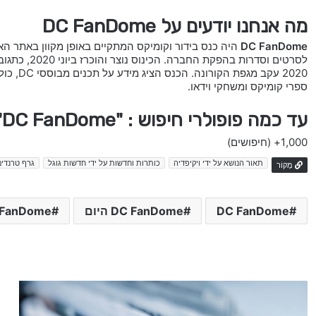
מה אנחנו יודעים על DC FanDome
DC FanDome
ספרי קומיקס ומשחקי וידאו.
עד כמה פופולרי חיפוש : "DC FanDome" בישראל
1,000+
(חיפושים)
תאור הנושא על ידי ויקיפדיה
כותרות וחדשות על ידי חדשות גוגל
גרף טרנדים
מָקוֹר
DC FanDome
DC FanDome היום
DC FanDome ח
T
e