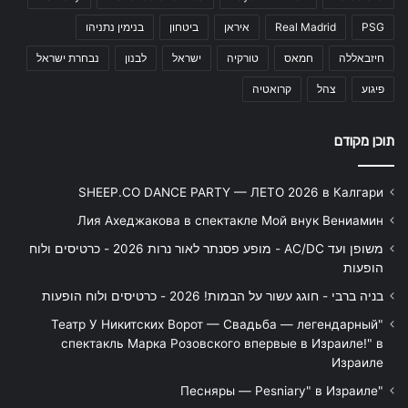
בנימין נתניהו
ביטחון
איראן
Real Madrid
PSG
נבחרת ישראל
לבנון
ישראל
טורקיה
חמאס
חיזבאללה
קרואטיה
צהל
פיגוע
תוכן מקודם
SHEEP.CO DANCE PARTY — ЛЕТО 2026 в Калгари
Лия Ахеджакова в спектакле Мой внук Вениамин
משופן ועד AC/DC - מופע פסנתר לאור נרות 2026 - כרטיסים ולוח
הופעות
בניה ברבי - חוגג עשור על הבמות! 2026 - כרטיסים ולוח הופעות
"Театр У Никитских Ворот — Свадьба — легендарный
спектакль Марка Розовского впервые в Израиле!" в
Израиле
"Песняры — Pesniary" в Израиле