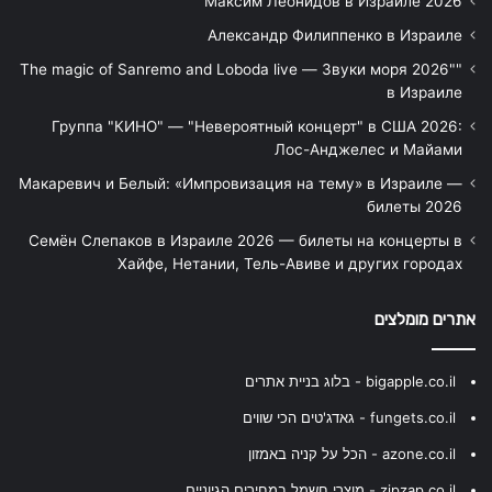
Максим Леонидов в Израиле 2026
Александр Филиппенко в Израиле
"The magic of Sanremo and Loboda live — Звуки моря 2026"
в Израиле
Группа "КИНО" — "Невероятный концерт" в США 2026:
Лос-Анджелес и Майами
Макаревич и Белый: «Импровизация на тему» в Израиле —
билеты 2026
Семён Слепаков в Израиле 2026 — билеты на концерты в
Хайфе, Нетании, Тель-Авиве и других городах
אתרים מומלצים
bigapple.co.il - בלוג בניית אתרים
fungets.co.il - גאדג'טים הכי שווים
azone.co.il - הכל על קניה באמזון
zipzap.co.il - מוצרי חשמל במחירים הגיוניים