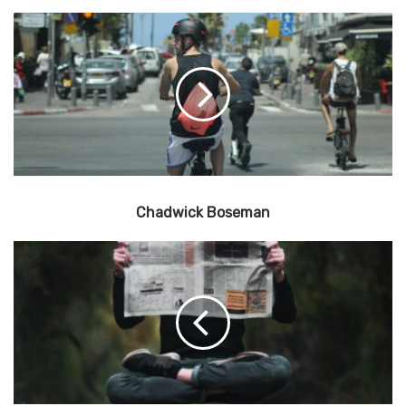
C
h
a
d
w
i
c
k
B
o
Chadwick Boseman
s
e
m
T
o
a
n
u
r
d
e
F
r
a