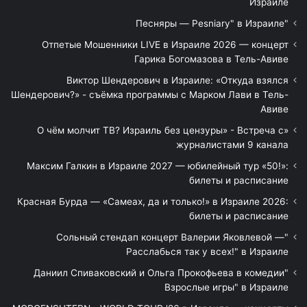
Израиле
"Песняры — Pesniary" в Израиле
Отпетые Мошенники LIVE в Израиле 2026 — концерт
Гарика Богомазова в Тель-Авиве
Виктор Шендерович в Израиле: «Откуда взялся
Шендерович?» - съёмка программы с Марком Лави в Тель-
Авиве
«О чём молчит ТВ? Израиль без цензуры» - Встреча с
журналистами 9 канала
Максим Галкин в Израиле 2027 — юбилейный тур «50!»:
билеты и расписание
Красная Бурда — «Самеах, да и только!» в Израиле 2026:
билеты и расписание
"Сольный стендап концерт Валерии Яковлевой —
Расслабься так у всех!" в Израиле
"Даниил Спиваковский и Ольга Прокофьева в комедии
Взрослые игры" в Израиле