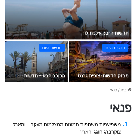
חדשות היום: אילנית לוי
פ
חדשות היום
חדשות היום
מבזק חדשות: צופית גרנט
הכוכב הבא – חדשות
כו
בית
/
פנאי
פנאי
משפיעניות משתפות תמונות ממצלמות מעקב – ומארק
צוקרברג חוגג
הארץ