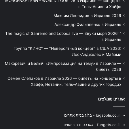
MORGENSHTERN - WORLD TOUR '26 в Израиле — концерты
в Тель-Авиве и Хайфе
Максим Леонидов в Израиле 2026
Александр Филиппенко в Израиле
"The magic of Sanremo and Loboda live — Звуки моря 2026"
в Израиле
Группа "КИНО" — "Невероятный концерт" в США 2026:
Лос-Анджелес и Майами
Макаревич и Белый: «Импровизация на тему» в Израиле —
билеты 2026
Семён Слепаков в Израиле 2026 — билеты на концерты в
Хайфе, Нетании, Тель-Авиве и других городах
אתרים מומלצים
bigapple.co.il - בלוג בניית אתרים
fungets.co.il - גאדג'טים הכי שווים