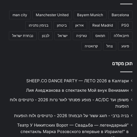
man city
Manchester United
Bayern Munich
Barcelona
PSG
Real Madrid
איראן
ביטחון
בנימין נתניהו
חיזבאללה
חמאס
טורקיה
ישראל
לבנון
נבחרת ישראל
פיגוע
צהל
קרואטיה
תוכן מקודם
SHEEP.CO DANCE PARTY — ЛЕТО 2026 в Калгари
Лия Ахеджакова в спектакле Мой внук Вениамин
משופן ועד AC/DC - מופע פסנתר לאור נרות 2026 - כרטיסים ולוח
הופעות
בניה ברבי - חוגג עשור על הבמות! 2026 - כרטיסים ולוח הופעות
"Театр У Никитских Ворот — Свадьба — легендарный
спектакль Марка Розовского впервые в Израиле!" в