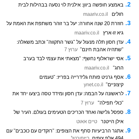
באמצע חופשה ביוון: אילנית לוי נסעה בבהילות לבית
חולים
maariv.co.il
חוזרת 20 שנה אחורה: יעל בר זוהר משתפת את האמת על
גיא זו-ארץ
maariv.co.il
עדן חסון תלה מנעול על "גשר התקווה" וכתב משאלה:
"שתהיה אהבת חינם"
ערוץ 7
אסי ישראלוף נחשף: "מצאתי את עצמי לבד בערב
החג"
maariv.co.il
אסף גרניט פותח גלידרייה בפריז: "טעמים
קיצוניים"
ynet.co.il
לראשונה על הבמה: עדן חסון ומידד טסה ביצעו יחד את
"כולי תפילה"
ערוץ 7
ספסל גלישה ואחד הכריכים הטעימים בעולם. העיר של
אילן הייטנר
טיים אאוט
אתגר הרביעיות סחף את הצופים: "רוקדים עם כוכבים" עם
494 אלף צופים
ביזפורטל