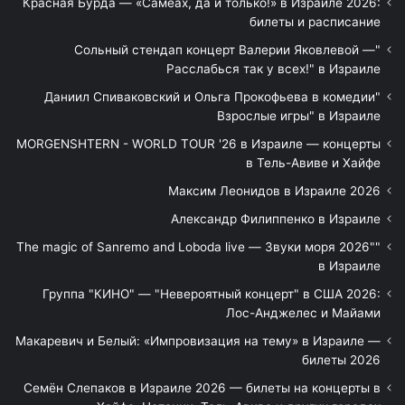
Красная Бурда — «Самеах, да и только!» в Израиле 2026:
билеты и расписание
"Сольный стендап концерт Валерии Яковлевой —
Расслабься так у всех!" в Израиле
"Даниил Спиваковский и Ольга Прокофьева в комедии
Взрослые игры" в Израиле
MORGENSHTERN - WORLD TOUR '26 в Израиле — концерты
в Тель-Авиве и Хайфе
Максим Леонидов в Израиле 2026
Александр Филиппенко в Израиле
"The magic of Sanremo and Loboda live — Звуки моря 2026"
в Израиле
Группа "КИНО" — "Невероятный концерт" в США 2026:
Лос-Анджелес и Майами
Макаревич и Белый: «Импровизация на тему» в Израиле —
билеты 2026
Семён Слепаков в Израиле 2026 — билеты на концерты в