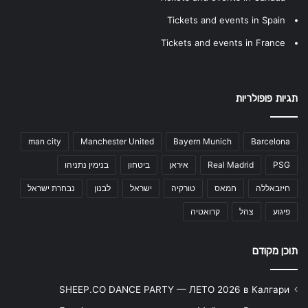
Tickets and events in Spain
Tickets and events in France
תגיות פופולריות
man city
Manchester United
Bayern Munich
Barcelona
PSG
Real Madrid
איראן
ביטחון
בנימין נתניהו
חיזבאללה
חמאס
טורקיה
ישראל
לבנון
נבחרת ישראל
פיגוע
צהל
קרואטיה
תוכן מקודם
SHEEP.CO DANCE PARTY — ЛЕТО 2026 в Калгари