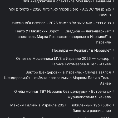
Лия Ахеджакова в спектакле Мой внук Вениамин
משופן ועד AC/DC - מופע פסנתר לאור נרות 2026 - כרטיסים ולוח
הופעות
בניה ברבי - חוגג עשור על הבמות! 2026 - כרטיסים ולוח הופעות
"Театр У Никитских Ворот — Свадьба — легендарный
спектакль Марка Розовского впервые в Израиле!" в
Израиле
"Песняры — Pesniary" в Израиле
Отпетые Мошенники LIVE в Израиле 2026 — концерт
Гарика Богомазова в Тель-Авиве
Виктор Шендерович в Израиле: «Откуда взялся
Шендерович?» - съёмка программы с Марком Лави в Тель-
Авиве
«О чём молчит ТВ? Израиль без цензуры» - Встреча с
журналистами 9 канала
Максим Галкин в Израиле 2027 — юбилейный тур «50!»:
билеты и расписание