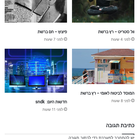
-
כ
ל
ה
וול סטריט – רץ ברשת
פיצוץ – חם ברשת
ח
לפני 4 שעות
לפני 7 שעות
ד
ש
ו
ת
המוסד לביטוח לאומי – רץ ברשת
לפני 8 שעות
חדשות היום: sndk
לפני 11 שעות
כתיבת תגובה
יש
להתחבר למערכת
כדי לכתוב תגובה.