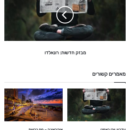
ז
ק
ח
ד
ש
ו
ת
:
מבזק חדשות: רונאלדו
ר
ו
נ
א
מאמרים קשורים
ל
ד
ו
אוקראינה – חם ברשת
עדכון: וורן באפט