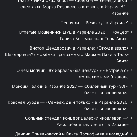
"Театр У Никитских Ворот — Свадьба — легендарный
спектакль Марка Розовского впервые в Израиле!" в
Израиле
"Песняры — Pesniary" в Израиле
Отпетые Мошенники LIVE в Израиле 2026 — концерт
Гарика Богомазова в Тель-Авиве
Виктор Шендерович в Израиле: «Откуда взялся
Шендерович?» - съёмка программы с Марком Лави в Тель-
Авиве
«О чём молчит ТВ? Израиль без цензуры» - Встреча с
журналистами 9 канала
Максим Галкин в Израиле 2027 — юбилейный тур «50!»:
билеты и расписание
Красная Бурда — «Самеах, да и только!» в Израиле 2026:
билеты и расписание
"Сольный стендап концерт Валерии Яковлевой —
Расслабься так у всех!" в Израиле
"Даниил Спиваковский и Ольга Прокофьева в комедии