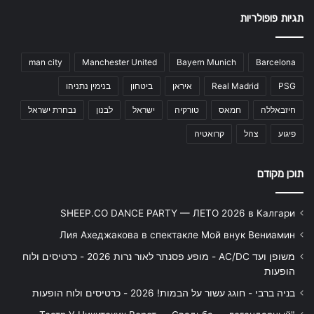
תגיות פופולריות
man city
Manchester United
Bayern Munich
Barcelona
PSG
Real Madrid
איראן
ביטחון
בנימין נתניהו
חיזבאללה
חמאס
טורקיה
ישראל
לבנון
נבחרת ישראל
פיגוע
צהל
קרואטיה
תוכן מקודם
SHEEP.CO DANCE PARTY — ЛЕТО 2026 в Калгари
Лия Ахеджакова в спектакле Мой внук Вениамин
משופן ועד AC/DC - מופע פסנתר לאור נרות 2026 - כרטיסים ולוח
הופעות
בניה ברבי - חוגג עשור על הבמות! 2026 - כרטיסים ולוח הופעות