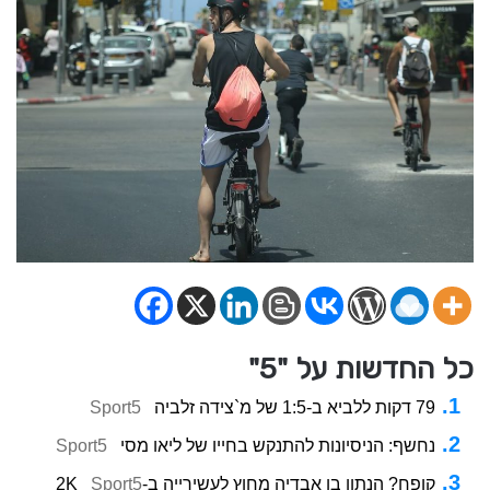
כל החדשות על "5"
79 דקות ללביא ב-1:5 של מ`צידה זלביה
Sport5
נחשף: הניסיונות להתנקש בחייו של ליאו מסי
Sport5
קופח? הנתון בו אבדיה מחוץ לעשירייה ב-2K
Sport5