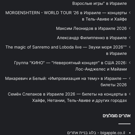
Взрослые игры" в Израиле
MORGENSHTERN - WORLD TOUR '26 в Израиле — концерты
в Тель-Авиве и Хайфе
Максим Леонидов в Израиле 2026
Александр Филиппенко в Израиле
"The magic of Sanremo and Loboda live — Звуки моря 2026"
в Израиле
Группа "КИНО" — "Невероятный концерт" в США 2026:
Лос-Анджелес и Майами
Макаревич и Белый: «Импровизация на тему» в Израиле —
билеты 2026
Семён Слепаков в Израиле 2026 — билеты на концерты в
Хайфе, Нетании, Тель-Авиве и других городах
אתרים מומלצים
bigapple.co.il - בלוג בניית אתרים