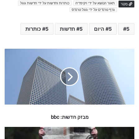
תאור הנושא על ידי ויקיפדיה
כותרות וחדשות על ידי חדשות גוגל
מָקוֹר
גרף טרנדים על ידי גוגל טרנדס
5
5 היום
5 חדשות
5 כותרות
מ
ב
ז
ק
ח
ד
ש
ו
ת
:
מבזק חדשות: bbc
b
b
c
מ
ב