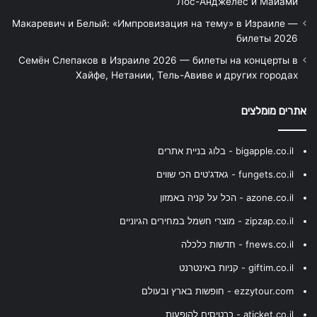
Лос-Анджелес и Майами
Макаревич и Белый: «Импровизация на тему» в Израиле —
билеты 2026
Семён Слепаков в Израиле 2026 — билеты на концерты в
Хайфе, Нетании, Тель-Авиве и других городах
אתרים מומלצים
bigapple.co.il - בלוג בניית אתרים
fungets.co.il - גאדג'טים הכי שווים
azone.co.il - הכל על קניה באמזון
zipzap.co.il - מוצרי חשמל במחירים הגיוניים
fnews.co.il - חדשות כלכלה
giftim.co.il - קניות באינטרנט
ezzytour.com - חופשות בארץ ובעולם
aticket.co.il - כרטיסים להופעות