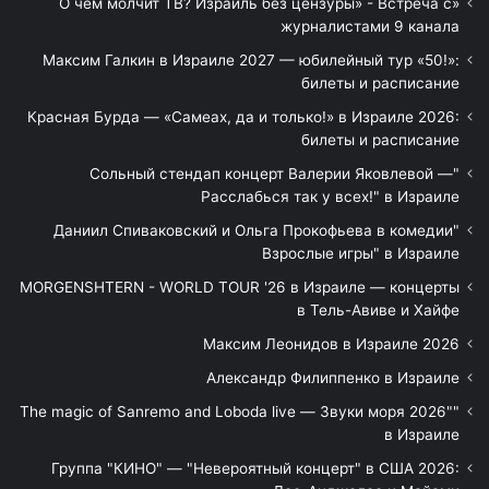
«О чём молчит ТВ? Израиль без цензуры» - Встреча с
журналистами 9 канала
Максим Галкин в Израиле 2027 — юбилейный тур «50!»:
билеты и расписание
Красная Бурда — «Самеах, да и только!» в Израиле 2026:
билеты и расписание
"Сольный стендап концерт Валерии Яковлевой —
Расслабься так у всех!" в Израиле
"Даниил Спиваковский и Ольга Прокофьева в комедии
Взрослые игры" в Израиле
MORGENSHTERN - WORLD TOUR '26 в Израиле — концерты
в Тель-Авиве и Хайфе
Максим Леонидов в Израиле 2026
Александр Филиппенко в Израиле
"The magic of Sanremo and Loboda live — Звуки моря 2026"
в Израиле
Группа "КИНО" — "Невероятный концерт" в США 2026: