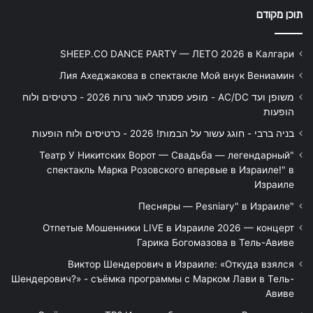
תוכן מקודם
SHEEP.CO DANCE PARTY — ЛЕТО 2026 в Калгари
Лия Ахеджакова в спектакле Мой внук Вениамин
משופן ועד AC/DC - מופע פסנתר לאור נרות 2026 - כרטיסים ולוח
הופעות
בניה ברבי - חוגג עשור על הבמות! 2026 - כרטיסים ולוח הופעות
"Театр У Никитских Ворот — Свадьба — легендарный
спектакль Марка Розовского впервые в Израиле!" в
Израиле
"Песняры — Pesniary" в Израиле
Отпетые Мошенники LIVE в Израиле 2026 — концерт
Гарика Богомазова в Тель-Авиве
Виктор Шендерович в Израиле: «Откуда взялся
Шендерович?» - съёмка программы с Марком Лави в Тель-
Авиве